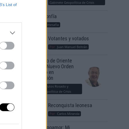
Gabinete Geopolítica de Crisis
B’s List of
Suelta y confía
Por
María Comesaña
Votantes y votados
Por
Juan Manuel Beltrán
a la
El Conflicto de Oriente
Medio: Un Nuevo Orden
Autoritario en
era y
Construcción
n
Por
Álvaro Frutos Rosado y
Gabinete Geopolítica de Crisis
Reconquista leonesa
Por
Carlos Miranda
Clara Campoamor: Mi