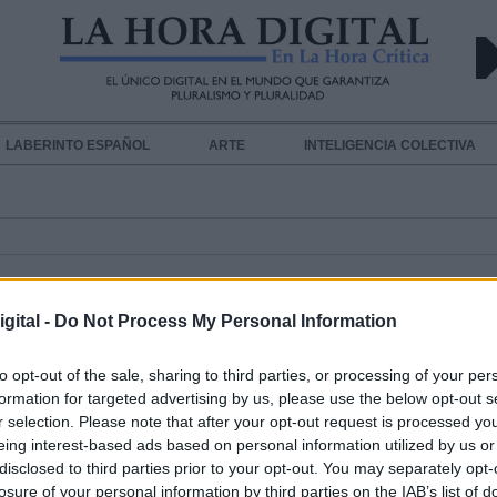
LABERINTO ESPAÑOL
ARTE
INTELIGENCIA COLECTIVA
gital -
Do Not Process My Personal Information
to opt-out of the sale, sharing to third parties, or processing of your per
formation for targeted advertising by us, please use the below opt-out s
La ministra Morant confirma la efi
r selection. Please note that after your opt-out request is processed y
de la vacuna española de Hipra ant
eing interest-based ads based on personal information utilized by us or
disclosed to third parties prior to your opt-out. You may separately opt-
variante ómicron
losure of your personal information by third parties on the IAB’s list of