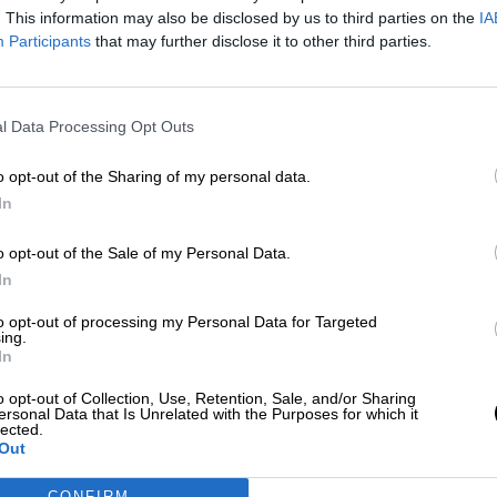
Por
Jose Luis Martín
. This information may also be disclosed by us to third parties on the
IA
Más artículos de este autor
Participants
that may further disclose it to other third parties.
miércoles, 5 de enero de 2022
l Data Processing Opt Outs
o opt-out of the Sharing of my personal data.
In
La vacuna española de Hipra encar
recta final
o opt-out of the Sale of my Personal Data.
La Agencia Española del Medicamento y Productos
In
Sanitarios (AEMPS) ha autorizado el inicio de la terc
última fase de la vacuna previa a su comercializació
to opt-out of processing my Personal Data for Targeted
Por
Sandra Muñiz
ing.
Más artículos de este autor
In
martes, 1 de febrero de 2022
o opt-out of Collection, Use, Retention, Sale, and/or Sharing
ersonal Data that Is Unrelated with the Purposes for which it
e
lected.
de la
Out
CONFIRM