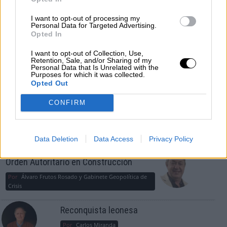
¿La ciudadanía de Occidente es
consciente del riesgo de una tercera
I want to opt-out of processing my
guerra mundial?
Personal Data for Targeted Advertising.
Opted In
Por
Álvaro Frutos Rosado y Gabinete Geopolítica de
Crisis
I want to opt-out of Collection, Use,
Retention, Sale, and/or Sharing of my
Personal Data that Is Unrelated with the
Suelta y confía
Purposes for which it was collected.
Opted Out
Por
María Comesaña
CONFIRM
Votantes y votados
Por
Juan Manuel Beltrán
Data Deletion
Data Access
Privacy Policy
El Conflicto de Oriente Medio: Un Nuevo
Orden Autoritario en Construcción
Por
Álvaro Frutos Rosado y Gabinete Geopolítica de
Crisis
Reconquista leonesa
Por
Carlos Miranda