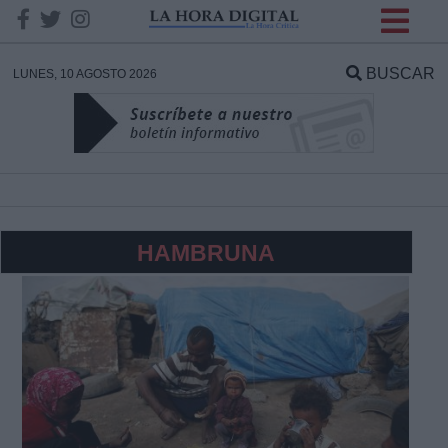
INFORMACION SOBRE LA
PROTECCIÓN DE TUS
BUSCAR
LUNES, 10 AGOSTO 2026
DATOS
Responsable:
Finalidad:
HAMBRUNA
Datos tratados:
Legitimación:
Destinatarios: