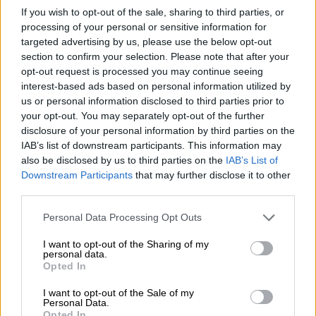
If you wish to opt-out of the sale, sharing to third parties, or
processing of your personal or sensitive information for
targeted advertising by us, please use the below opt-out
section to confirm your selection. Please note that after your
opt-out request is processed you may continue seeing
interest-based ads based on personal information utilized by
Imagen de archivo de Pedro Sánchez en Ankara
us or personal information disclosed to third parties prior to
your opt-out. You may separately opt-out of the further
Pedro Sánchez alerta del “riesgo” de
disclosure of your personal information by third parties on the
escasez de gas y petróleo
IAB’s list of downstream participants. This information may
Por
also be disclosed by us to third parties on the
IAB’s List of
Nuria Mañoso Vega
Más artículos de este autor
Downstream Participants
that may further disclose it to other
viernes, 1 de julio de 2022
third parties.
Personal Data Processing Opt Outs
I want to opt-out of the Sharing of my
personal data.
Opted In
OPINIONES DIVERSAS
I want to opt-out of the Sale of my
Personal Data.
Opted In