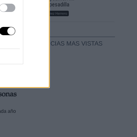
sueño, mi pesadilla
mité
 de
Por
María Pérez Herrero
 campo,
 una
NOTICIAS MAS VISTAS
sonas
ada año