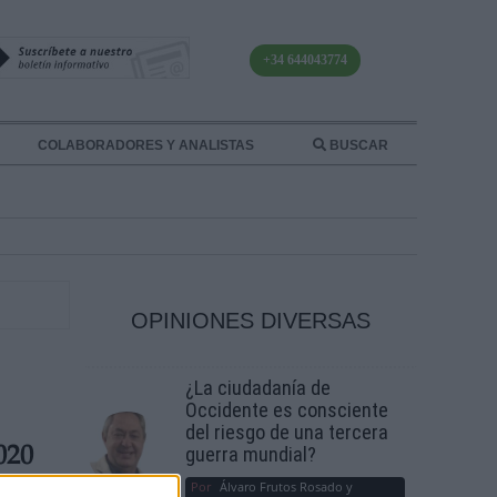
+34 644043774
COLABORADORES Y ANALISTAS
BUSCAR
OPINIONES DIVERSAS
¿La ciudadanía de
Occidente es consciente
del riesgo de una tercera
guerra mundial?
020
Por
Álvaro Frutos Rosado y