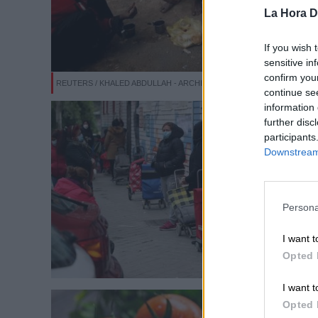
La Hora Di
If you wish 
sensitive in
confirm you
REUTERS / KHALED ABDULLAH - ARCHIVO
continue se
information 
further disc
participants
Downstream 
Persona
I want t
Opted 
I want t
Opted 