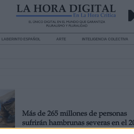
LABERINTO ESPAÑOL
ARTE
INTELIGENCIA COLECTIVA
Más de 265 millones de personas
sufrirán hambrunas severas en el 2
debido al paso del coronavirus