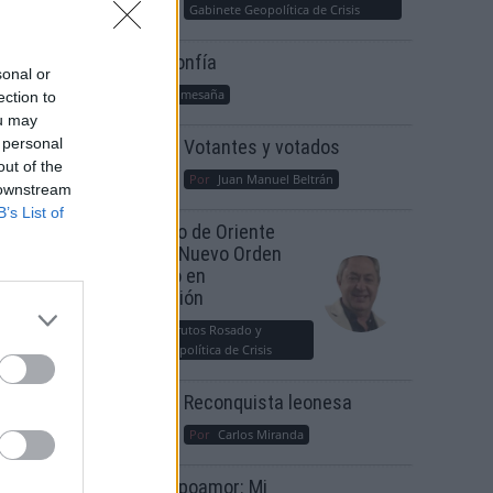
Gabinete Geopolítica de Crisis
Suelta y confía
sonal or
Por
María Comesaña
ection to
ou may
 personal
Votantes y votados
out of the
Por
Juan Manuel Beltrán
 downstream
B’s List of
El Conflicto de Oriente
 de
Medio: Un Nuevo Orden
Autoritario en
Construcción
Por
Álvaro Frutos Rosado y
Gabinete Geopolítica de Crisis
Reconquista leonesa
Por
Carlos Miranda
Clara Campoamor: Mi