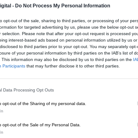
gital -
Do Not Process My Personal Information
Por
Facundo Caín Sagárnaga Giles
Más artículos de este autor
miércoles, 22 de abril de 2020
to opt-out of the sale, sharing to third parties, or processing of your per
formation for targeted advertising by us, please use the below opt-out s
r selection. Please note that after your opt-out request is processed y
eing interest-based ads based on personal information utilized by us or
disclosed to third parties prior to your opt-out. You may separately opt-
losure of your personal information by third parties on the IAB’s list of
. This information may also be disclosed by us to third parties on the
IA
Participants
that may further disclose it to other third parties.
La pandemia dispara el porcentaje
población que sufre desnutrición
Por
Raquel López Pacios
l Data Processing Opt Outs
Más artículos de este autor
martes, 13 de julio de 2021
o opt-out of the Sharing of my personal data.
In
o opt-out of the Sale of my Personal Data.
In