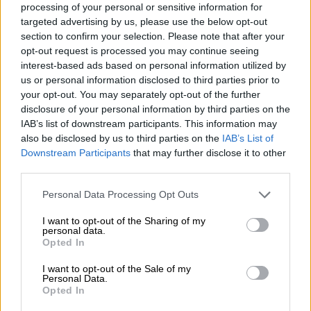
processing of your personal or sensitive information for
targeted advertising by us, please use the below opt-out
section to confirm your selection. Please note that after your
ACN
opt-out request is processed you may continue seeing
interest-based ads based on personal information utilized by
Intel, décima baja del Mobile World
us or personal information disclosed to third parties prior to
your opt-out. You may separately opt-out of the further
Congress
disclosure of your personal information by third parties on the
Por
Cristian Cortés
IAB’s list of downstream participants. This information may
Más artículos de este autor
also be disclosed by us to third parties on the
IAB’s List of
martes, 11 de febrero de 2020
Downstream Participants
that may further disclose it to other
third parties.
Personal Data Processing Opt Outs
I want to opt-out of the Sharing of my
personal data.
OPINIONES DIVERSAS
Opted In
I want to opt-out of the Sale of my
¿La ciudadanía de Occidente es
Personal Data.
Opted In
consciente del riesgo de una tercera
guerra mundial?