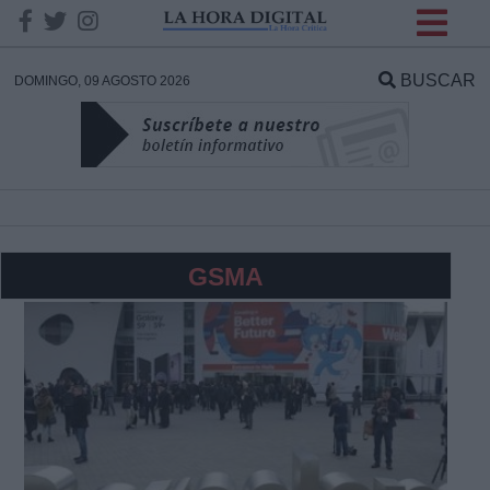
INFORMACION SOBRE LA
PROTECCIÓN DE TUS
BUSCAR
DOMINGO, 09 AGOSTO 2026
DATOS
Responsable:
Finalidad:
GSMA
Datos tratados:
Legitimación:
Destinatarios: