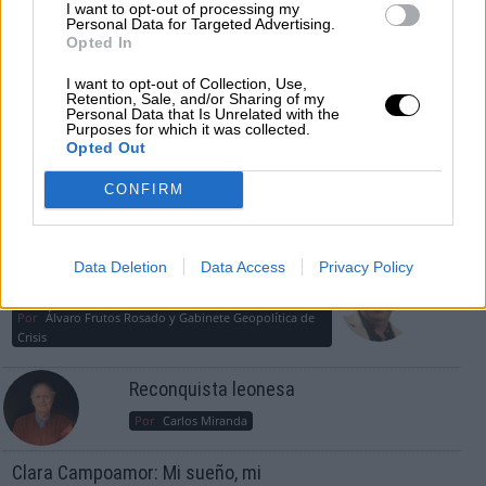
I want to opt-out of processing my
Personal Data for Targeted Advertising.
Por
Álvaro Frutos Rosado y Gabinete Geopolítica de
Opted In
Crisis
I want to opt-out of Collection, Use,
Suelta y confía
Retention, Sale, and/or Sharing of my
Personal Data that Is Unrelated with the
Purposes for which it was collected.
Por
María Comesaña
Opted Out
Votantes y votados
CONFIRM
Por
Juan Manuel Beltrán
El Conflicto de Oriente Medio: Un Nuevo
Data Deletion
Data Access
Privacy Policy
Orden Autoritario en Construcción
Por
Álvaro Frutos Rosado y Gabinete Geopolítica de
Crisis
Reconquista leonesa
Por
Carlos Miranda
Clara Campoamor: Mi sueño, mi