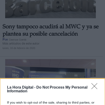
Sony tampoco acudirá al MWC y ya se
Derechos:
plantea su posible cancelación
Por
Cristian Cortés
Más artículos de este autor
link
lunes, 10 de febrero de 2020
Información adicional
link
La Hora Digital -
Do Not Process My Personal
Information
If you wish to opt-out of the sale, sharing to third parties, or