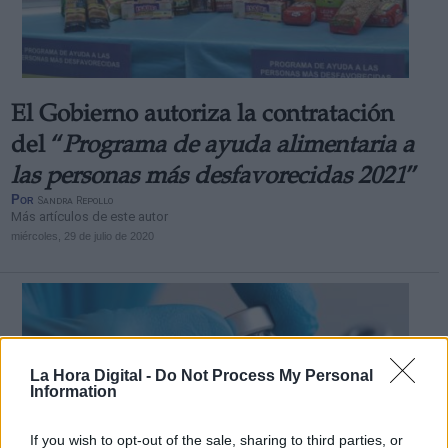
El Gobierno autoriza la contratación
Derechos:
del “
Programa de ayuda alimentaria a
las personas más desfavorecidas 2021
”
link
Por
Sandra Repollo
Información adicional
Más artículos de este autor
link
miércoles, 29 de julio de 2020
La Hora Digital -
Do Not Process My Personal
Information
If you wish to opt-out of the sale, sharing to third parties, or