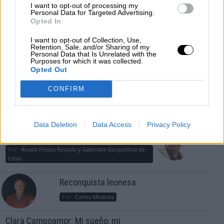
guerra mundial?
I want to opt-out of processing my
Personal Data for Targeted Advertising.
Por
Álvaro Frutos Rosado y Gabinete Geopolítica de
Opted In
Crisis
I want to opt-out of Collection, Use,
Suelta y confía
Retention, Sale, and/or Sharing of my
Personal Data that Is Unrelated with the
Purposes for which it was collected.
Por
María Comesaña
Opted Out
Votantes y votados
CONFIRM
Por
Juan Manuel Beltrán
El Conflicto de Oriente Medio: Un Nuevo
Data Deletion
Data Access
Privacy Policy
Orden Autoritario en Construcción
Por
Álvaro Frutos Rosado y Gabinete Geopolítica de
Crisis
Reconquista leonesa
Por
Carlos Miranda
Clara Campoamor: Mi sueño, mi