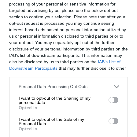
processing of your personal or sensitive information for
targeted advertising by us, please use the below opt-out
section to confirm your selection. Please note that after your
opt-out request is processed you may continue seeing
interest-based ads based on personal information utilized by
us or personal information disclosed to third parties prior to
España roza el 40% de vacunados con
your opt-out. You may separately opt-out of the further
al menos una dosis
disclosure of your personal information by third parties on the
Por
Sergio Muñoz
IAB’s list of downstream participants. This information may
Más artículos de este autor
also be disclosed by us to third parties on the
IAB’s List of
martes, 1 de junio de 2021
Downstream Participants
that may further disclose it to other
third parties.
Personal Data Processing Opt Outs
I want to opt-out of the Sharing of my
personal data.
OPINIONES DIVERSAS
Opted In
I want to opt-out of the Sale of my
Personal Data.
¿La ciudadanía de Occidente es
Opted In
consciente del riesgo de una tercera