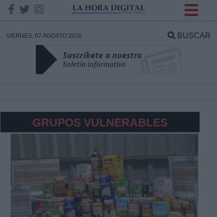
INFORMACION SOBRE LA
PROTECCIÓN DE TUS
BUSCAR
VIERNES, 07 AGOSTO 2026
DATOS
Responsable:
Finalidad:
GRUPOS VULNERABLES
Datos tratados:
Legitimación:
Destinatarios: