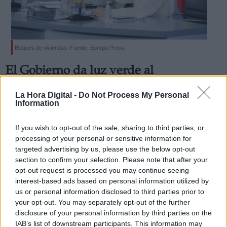
Bloques de viviendas. Fuente: Europa Press.
Derechos:
El Gobierno da luz verde al
Anteproyecto de la Ley de Vivienda
La Hora Digital -
Do Not Process My Personal
link
El objetivo de la propuesta será aumentar la oferta de
Information
vivienda en España, poniendo el foco en los colectivos
Información adicional
vulnerables mediante una regulación estricta
link
Por
Celia Martín
If you wish to opt-out of the sale, sharing to third parties, or
Más artículos de este autor
processing of your personal or sensitive information for
martes, 26 de octubre de 2021
targeted advertising by us, please use the below opt-out
section to confirm your selection. Please note that after your
opt-out request is processed you may continue seeing
interest-based ads based on personal information utilized by
us or personal information disclosed to third parties prior to
your opt-out. You may separately opt-out of the further
OPINIONES DIVERSAS
disclosure of your personal information by third parties on the
IAB’s list of downstream participants. This information may