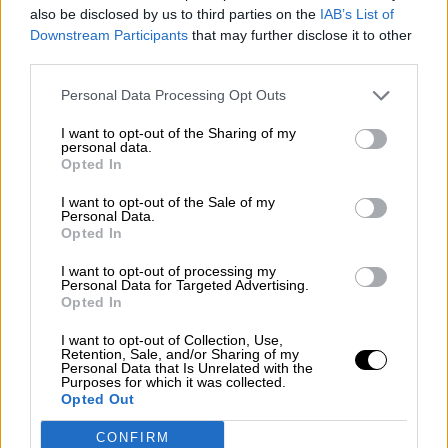
also be disclosed by us to third parties on the
IAB’s List of
¿La ciudadanía de Occidente es
Downstream Participants
that may further disclose it to other
consciente del riesgo de una tercera
third parties.
guerra mundial?
Personal Data Processing Opt Outs
Por
Álvaro Frutos Rosado y Gabinete Geopolítica de
Crisis
I want to opt-out of the Sharing of my
personal data.
Opted In
Suelta y confía
Por
María Comesaña
I want to opt-out of the Sale of my
Personal Data.
Opted In
Votantes y votados
I want to opt-out of processing my
Por
Juan Manuel Beltrán
Personal Data for Targeted Advertising.
Opted In
El Conflicto de Oriente Medio: Un Nuevo
Orden Autoritario en Construcción
I want to opt-out of Collection, Use,
Retention, Sale, and/or Sharing of my
Personal Data that Is Unrelated with the
Por
Álvaro Frutos Rosado y Gabinete Geopolítica de
Purposes for which it was collected.
Crisis
Opted Out
Reconquista leonesa
CONFIRM