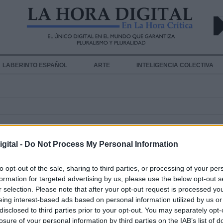
LABERINTO ESPAÑOL
ARTE
INTELIGENCIA COLECTIVA
LA CULTURA
gital -
Do Not Process My Personal Information
to opt-out of the sale, sharing to third parties, or processing of your per
El ministro Uribes presentará un g
formation for targeted advertising by us, please use the below opt-out s
r selection. Please note that after your opt-out request is processed y
Pacto de Estado por la Cultura a la
eing interest-based ads based on personal information utilized by us or
comunidades y ciudades autónomas
disclosed to third parties prior to your opt-out. You may separately opt-
FEMP
losure of your personal information by third parties on the IAB’s list of