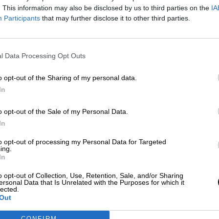
Por
. This information may also be disclosed by us to third parties on the
IA
Álvaro Secilla
Más artículos de este autor
Participants
that may further disclose it to other third parties.
jueves, 16 de abril de 2020
l Data Processing Opt Outs
o opt-out of the Sharing of my personal data.
El temple socialista para resistir, si
In
contestar, los envites e insultos del
o opt-out of the Sale of my Personal Data.
de Vox mientras les convocan a un
In
Pacto de Estado
Por
Adrián Sánchez
to opt-out of processing my Personal Data for Targeted
ing.
Más artículos de este autor
In
jueves, 16 de abril de 2020
o opt-out of Collection, Use, Retention, Sale, and/or Sharing
ersonal Data that Is Unrelated with the Purposes for which it
lected.
Out
CONFIRM