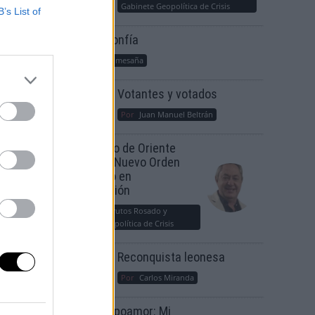
Gabinete Geopolítica de Crisis
B’s List of
Suelta y confía
Por
María Comesaña
Votantes y votados
Por
Juan Manuel Beltrán
n
 PP y
El Conflicto de Oriente
Medio: Un Nuevo Orden
 Gran
Autoritario en
Construcción
Por
Álvaro Frutos Rosado y
Gabinete Geopolítica de Crisis
Reconquista leonesa
Por
Carlos Miranda
Clara Campoamor: Mi