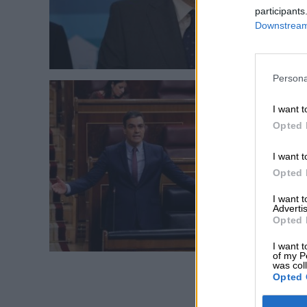
participants
Downstream 
Persona
I want t
Opted 
I want t
Opted 
I want 
Advertis
Opted 
I want t
of my P
was col
Opted 