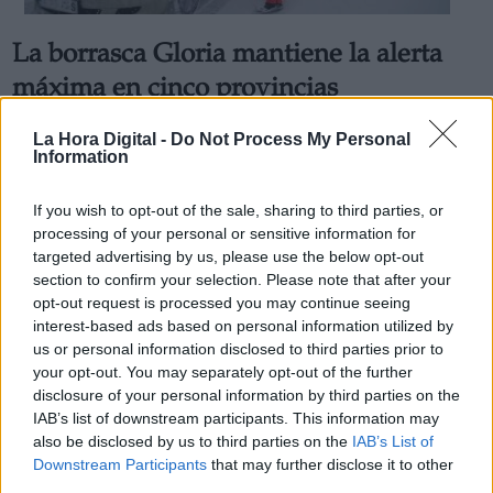
La borrasca Gloria mantiene la alerta
máxima en cinco provincias
Por
Miriam Rosco
Más artículos de este autor
La Hora Digital -
Do Not Process My Personal
Information
martes, 21 de enero de 2020
If you wish to opt-out of the sale, sharing to third parties, or
processing of your personal or sensitive information for
targeted advertising by us, please use the below opt-out
section to confirm your selection. Please note that after your
opt-out request is processed you may continue seeing
interest-based ads based on personal information utilized by
us or personal information disclosed to third parties prior to
your opt-out. You may separately opt-out of the further
disclosure of your personal information by third parties on the
IAB’s list of downstream participants. This information may
also be disclosed by us to third parties on the
IAB’s List of
Downstream Participants
that may further disclose it to other
third parties.