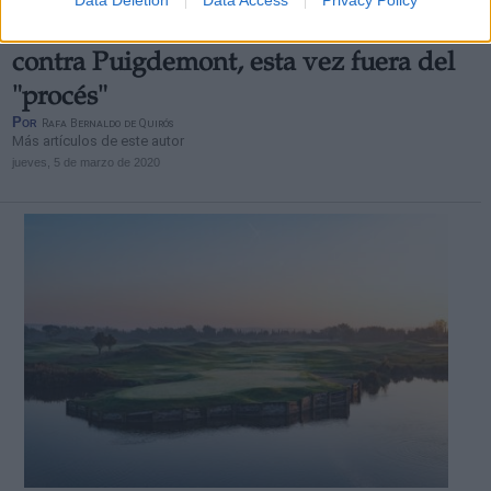
Se amplía el abanico de causas penales
contra Puigdemont, esta vez fuera del
"procés"
Por
Rafa Bernaldo de Quirós
Más artículos de este autor
jueves, 5 de marzo de 2020