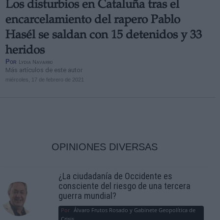
Los disturbios en Cataluña tras el
encarcelamiento del rapero Pablo
Hasél se saldan con 15 detenidos y 33
heridos
Por
Lydia Navarro
Más artículos de este autor
miércoles, 17 de febrero de 2021
OPINIONES DIVERSAS
¿La ciudadanía de Occidente es
consciente del riesgo de una tercera
guerra mundial?
Por
Álvaro Frutos Rosado y Gabinete Geopolítica de
Crisis