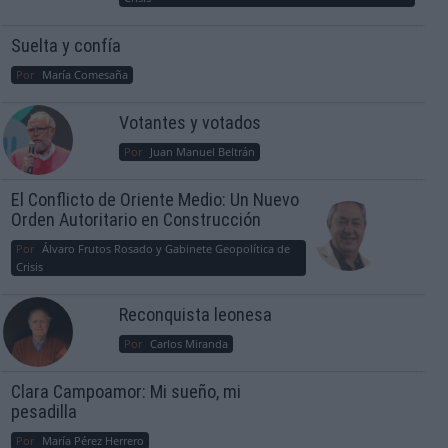
Suelta y confía
Por
María Comesaña
Votantes y votados
Por
Juan Manuel Beltrán
El Conflicto de Oriente Medio: Un Nuevo
Orden Autoritario en Construcción
Por
Álvaro Frutos Rosado y Gabinete Geopolítica de
Crisis
Reconquista leonesa
Por
Carlos Miranda
Clara Campoamor: Mi sueño, mi
pesadilla
Por
María Pérez Herrero