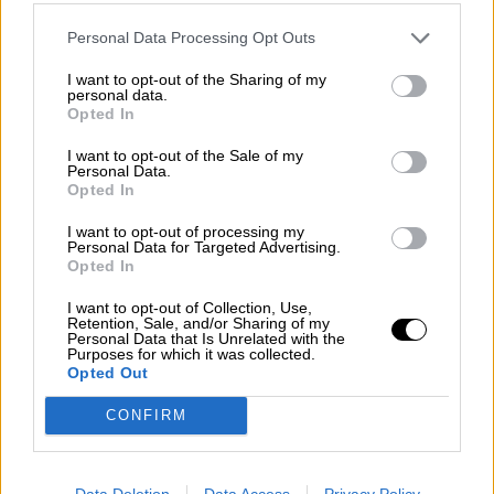
Playa de Barcelona con fuertes rachas de lluvia y viento (David Zorrakino / EP)
Personal Data Processing Opt Outs
La borrasca “
Gloria
”, la peor tormenta
I want to opt-out of the Sharing of my
de Levante de este siglo
personal data.
Opted In
Por
Cristian Cortés
Más artículos de este autor
I want to opt-out of the Sale of my
miércoles, 22 de enero de 2020
Personal Data.
Opted In
I want to opt-out of processing my
Personal Data for Targeted Advertising.
Opted In
I want to opt-out of Collection, Use,
Retention, Sale, and/or Sharing of my
Personal Data that Is Unrelated with the
Purposes for which it was collected.
Opted Out
CONFIRM
Data Deletion
Data Access
Privacy Policy