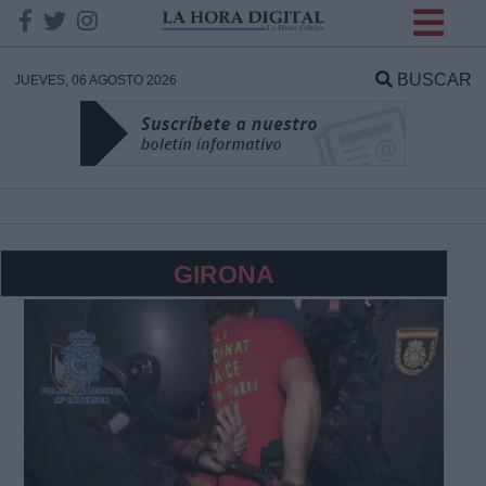
INFORMACION SOBRE LA
PROTECCIÓN DE TUS
BUSCAR
JUEVES, 06 AGOSTO 2026
DATOS
Responsable:
Finalidad:
GIRONA
Datos tratados:
Legitimación:
Destinatarios: