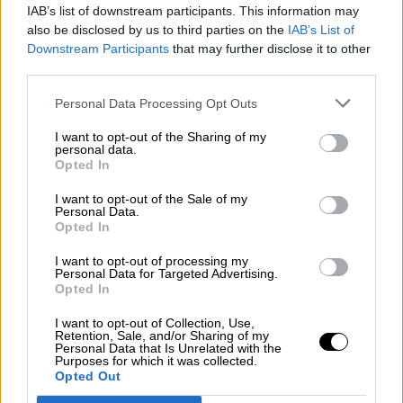
OPINIONES DIVERSAS
IAB’s list of downstream participants. This information may
also be disclosed by us to third parties on the
IAB’s List of
Downstream Participants
that may further disclose it to other
¿La ciudadanía de Occidente es
third parties.
consciente del riesgo de una tercera
guerra mundial?
Personal Data Processing Opt Outs
Por
Álvaro Frutos Rosado y Gabinete Geopolítica de
I want to opt-out of the Sharing of my
Crisis
personal data.
Opted In
Suelta y confía
I want to opt-out of the Sale of my
Personal Data.
Por
María Comesaña
Opted In
Votantes y votados
I want to opt-out of processing my
Personal Data for Targeted Advertising.
Por
Juan Manuel Beltrán
Opted In
El Conflicto de Oriente Medio: Un Nuevo
I want to opt-out of Collection, Use,
Retention, Sale, and/or Sharing of my
Orden Autoritario en Construcción
Personal Data that Is Unrelated with the
Purposes for which it was collected.
Por
Álvaro Frutos Rosado y Gabinete Geopolítica de
Opted Out
Crisis