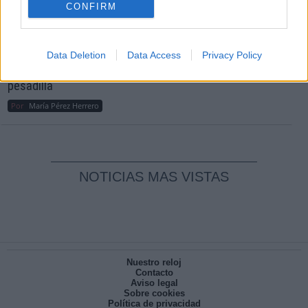
CONFIRM
Reconquista leonesa
Por
Carlos Miranda
Data Deletion
Data Access
Privacy Policy
Clara Campoamor: Mi sueño, mi
pesadilla
Por
María Pérez Herrero
NOTICIAS MAS VISTAS
Nuestro reloj
Contacto
Aviso legal
Sobre cookies
Política de privacidad