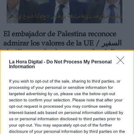
El embajador de Palestina reconoce
Derechos:
admirar los valores de la UE / السفير
الفلسطيني يعترف بإعجابه بقيم الاتحاد
link
الأوروبي
La Hora Digital -
Do Not Process My Personal
Información adicional
Information
Husni Abdel Wahed: "El dolor de un ser humano debe ser
link
el dolor de toda la humanidad" / حسني عبد الواحد: "وجع
الإنسان يجب أن يكون ألم الإنسانية جمعاء"
If you wish to opt-out of the sale, sharing to third parties, or
Por
Jose Luis Martín
processing of your personal or sensitive information for
Más artículos de este autor
targeted advertising by us, please use the below opt-out
domingo, 28 de enero de 2024
section to confirm your selection. Please note that after your
opt-out request is processed you may continue seeing
interest-based ads based on personal information utilized by
us or personal information disclosed to third parties prior to
your opt-out. You may separately opt-out of the further
disclosure of your personal information by third parties on the