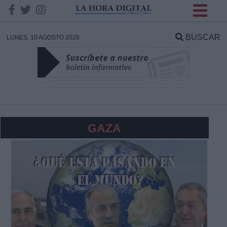
INFORMACION SOBRE LA
PROTECCIÓN DE TUS
BUSCAR
LUNES, 10 AGOSTO 2026
DATOS
Responsable:
Finalidad:
GAZA
Datos tratados:
Legitimación:
Destinatarios: