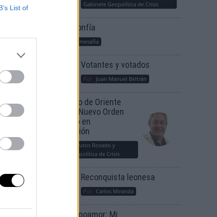
Gabinete Geopolítica de Crisis
B’s List of
Suelta y confía
Por
María Comesaña
Votantes y votados
Por
Juan Manuel Beltrán
ende
e
El Conflicto de Oriente
Medio: Un Nuevo Orden
Autoritario en
convierte
Construcción
dida en
Por
Álvaro Frutos Rosado y
Gabinete Geopolítica de Crisis
Reconquista leonesa
Por
Carlos Miranda
Clara Campoamor: Mi