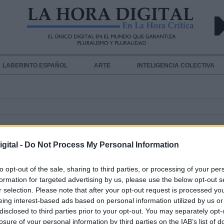
LABERINTO ESPAÑOL
ARTE
INTELIGENCIA COLECTIVA
gital -
Do Not Process My Personal Information
to opt-out of the sale, sharing to third parties, or processing of your per
formation for targeted advertising by us, please use the below opt-out s
r selection. Please note that after your opt-out request is processed y
Diversas mujeres diversas
eing interest-based ads based on personal information utilized by us or
disclosed to third parties prior to your opt-out. You may separately opt-
Por
Lola Vega
Más artículos de este autor
losure of your personal information by third parties on the IAB’s list of