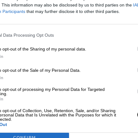
lunes, 3 de agosto de 2020
. This information may also be disclosed by us to third parties on the
IA
Participants
that may further disclose it to other third parties.
l Data Processing Opt Outs
o opt-out of the Sharing of my personal data.
Récord para el arte femenino: se v
In
un Frida Kahlo por 34,9 millones d
o opt-out of the Sale of my Personal Data.
dólares
In
"Diego y yo", autorretrato de la artista mexicana, se 
así en la obra de arte latinoamericana más cara ven
to opt-out of processing my Personal Data for Targeted
subasta, superando a Diego Rivera
ing.
Por
Celia Martín
In
Más artículos de este autor
viernes, 19 de noviembre de 2021
o opt-out of Collection, Use, Retention, Sale, and/or Sharing
ersonal Data that Is Unrelated with the Purposes for which it
E/Andy Rain
lected.
Out
CONFIRM