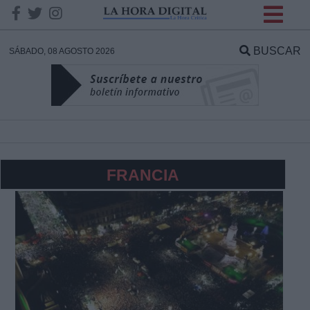
INFORMACION SOBRE LA
PROTECCIÓN DE TUS
BUSCAR
SÁBADO, 08 AGOSTO 2026
DATOS
Responsable:
Finalidad:
FRANCIA
Datos tratados:
Legitimación:
Destinatarios: