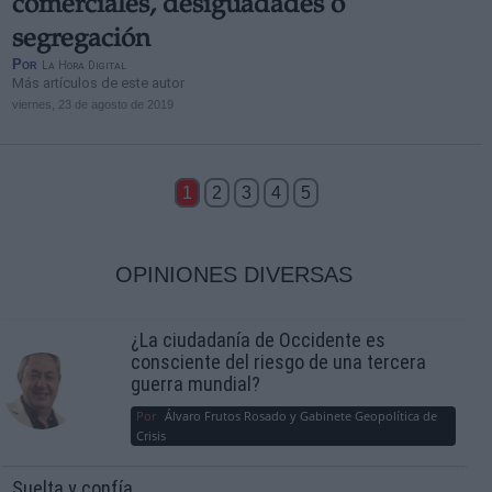
comerciales, desiguadades o
segregación
Por
La Hora Digital
Más artículos de este autor
viernes, 23 de agosto de 2019
1
2
3
4
5
OPINIONES DIVERSAS
¿La ciudadanía de Occidente es
consciente del riesgo de una tercera
guerra mundial?
Por
Álvaro Frutos Rosado y Gabinete Geopolítica de
Crisis
Suelta y confía