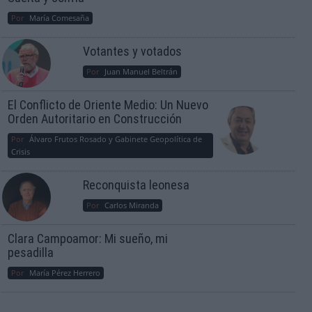
Por
María Comesaña
Votantes y votados
Por
Juan Manuel Beltrán
El Conflicto de Oriente Medio: Un Nuevo
Orden Autoritario en Construcción
Por
Álvaro Frutos Rosado y Gabinete Geopolítica de
Crisis
Reconquista leonesa
Por
Carlos Miranda
Clara Campoamor: Mi sueño, mi
pesadilla
Por
María Pérez Herrero