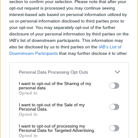
section to confirm your selection. Please note that after your
opt-out request is processed you may continue seeing
interest-based ads based on personal information utilized by
Loles Leon critica a su compañera Victoria Abril, &quot;ni con la edad se le quita
la tontuna&quot;
us or personal information disclosed to third parties prior to
your opt-out. You may separately opt-out of the further
Notre Dame resiste al incendio y
disclosure of your personal information by third parties on the
IAB’s list of downstream participants. This information may
Francia respira aliviada
also be disclosed by us to third parties on the
IAB’s List of
Por
Jose Luis Martín
Downstream Participants
that may further disclose it to other
Más artículos de este autor
third parties.
martes, 16 de abril de 2019
Personal Data Processing Opt Outs
I want to opt-out of the Sharing of my
personal data.
Opted In
I want to opt-out of the Sale of my
Personal Data.
Opted In
I want to opt-out of processing my
Personal Data for Targeted Advertising.
Opted In