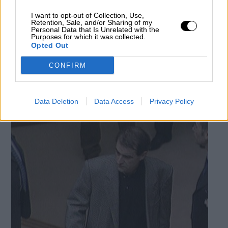
I want to opt-out of Collection, Use,
Retention, Sale, and/or Sharing of my
Personal Data that Is Unrelated with the
Purposes for which it was collected.
Macron promete reconstruir Notre
Opted Out
Dame
CONFIRM
Por
Adrián Sela
Más artículos de este autor
miércoles, 17 de abril de 2019
Data Deletion
Data Access
Privacy Policy