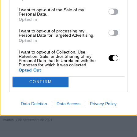
I want to opt-out of the Sale of my
Personal Data.
Opted In
I want to opt-out of processing my
Personal Data for Targeted Advertising.
Opted In
Adriana Lastra en un acto del PSOE. Foto: Europa Press (imagen de archivo)
I want to opt-out of Collection, Use,
Adriana Lastra en sintonía con el
Retention, Sale, and/or Sharing of my
Personal Data that Is Unrelated with the
Purposes for which it was collected.
presidente Sánchez sobre su
Opted Out
permanencia en la vicepresidencia del
CONFIRM
PSOE
La vicesecretaria del PSOE ha explicado así su relevo
como portavoz del PSOE en el Congreso en una decisión
consensuada con Pedro Sánchez
Data Deletion
Data Access
Privacy Policy
Por
Sandra Muñiz
Más artículos de este autor
martes, 7 de septiembre de 2021