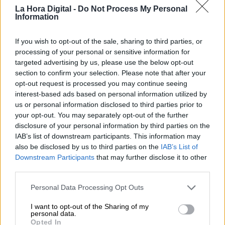
La Hora Digital -
Do Not Process My Personal
Information
If you wish to opt-out of the sale, sharing to third parties, or
processing of your personal or sensitive information for
targeted advertising by us, please use the below opt-out
section to confirm your selection. Please note that after your
Ferraz adelantará las primarias del
opt-out request is processed you may continue seeing
PSOE-A para junio para relevar a
interest-based ads based on personal information utilized by
us or personal information disclosed to third parties prior to
Susana Díaz
your opt-out. You may separately opt-out of the further
Por
Sergio Muñoz
disclosure of your personal information by third parties on the
Más artículos de este autor
IAB’s list of downstream participants. This information may
jueves, 6 de mayo de 2021
also be disclosed by us to third parties on the
IAB’s List of
Downstream Participants
that may further disclose it to other
third parties.
Personal Data Processing Opt Outs
I want to opt-out of the Sharing of my
personal data.
Opted In