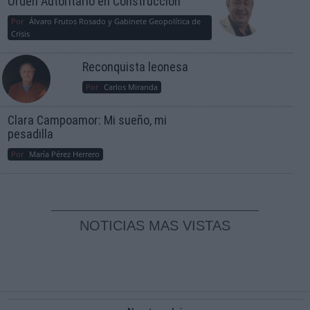
Orden Autoritario en Construcción
Por
Álvaro Frutos Rosado y Gabinete Geopolítica de
Crisis
Reconquista leonesa
Por
Carlos Miranda
Clara Campoamor: Mi sueño, mi
pesadilla
Por
María Pérez Herrero
NOTICIAS MAS VISTAS