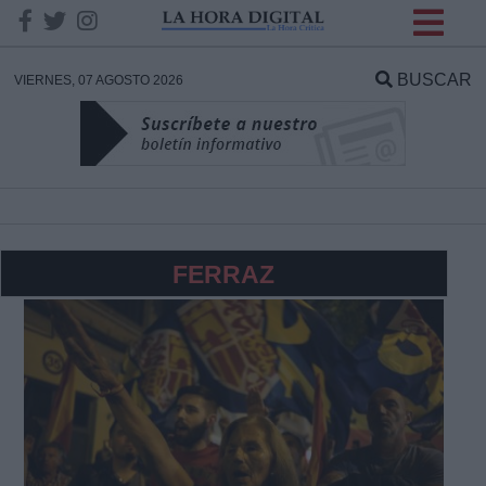
INFORMACION SOBRE LA
PROTECCIÓN DE TUS
BUSCAR
VIERNES, 07 AGOSTO 2026
DATOS
Responsable:
Finalidad:
FERRAZ
Datos tratados:
Legitimación:
Destinatarios: