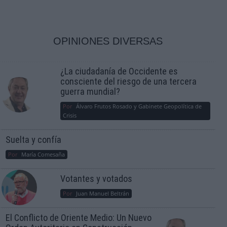
OPINIONES DIVERSAS
¿La ciudadanía de Occidente es
consciente del riesgo de una tercera
guerra mundial?
Por
Álvaro Frutos Rosado y Gabinete Geopolítica de
Crisis
Suelta y confía
Por
María Comesaña
Votantes y votados
Por
Juan Manuel Beltrán
El Conflicto de Oriente Medio: Un Nuevo