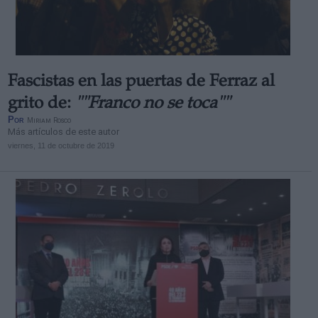
Fascistas en las puertas de Ferraz al
Derechos:
grito de:
""Franco no se toca""
Por
Miriam Rosco
Más artículos de este autor
link
viernes, 11 de octubre de 2019
Información adicional
link