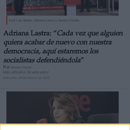
José Luis Ábalos, Adriana Lastra y Santos Cerdán
Adriana Lastra: “
Cada vez que alguien
quiera acabar de nuevo con nuestra
democracia, aquí estaremos los
socialistas defendiéndola
”
Por
Marina Pastor
Más artículos de este autor
miércoles, 24 de febrero de 2021