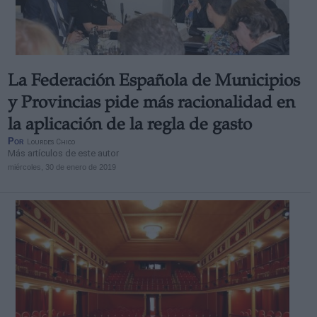
La Federación Española de Municipios
Derechos:
y Provincias pide más racionalidad en
la aplicación de la regla de gasto
link
Por
Lourdes Chico
Información adicional
Más artículos de este autor
link
miércoles, 30 de enero de 2019