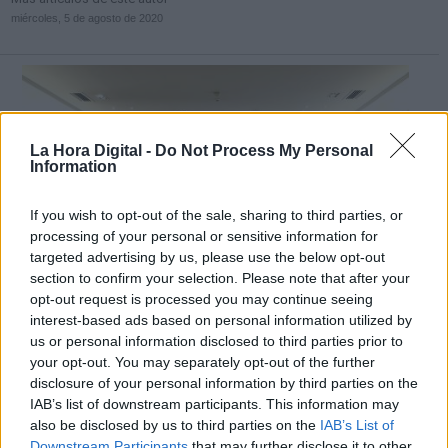
miércoles, 5 de agosto de 2020
La Hora Digital -
Do Not Process My Personal
Information
If you wish to opt-out of the sale, sharing to third parties, or
processing of your personal or sensitive information for
targeted advertising by us, please use the below opt-out
section to confirm your selection. Please note that after your
opt-out request is processed you may continue seeing
interest-based ads based on personal information utilized by
Firma del acuerdo entre el Gobierno y la FEMP en La Moncloa
us or personal information disclosed to third parties prior to
your opt-out. You may separately opt-out of the further
El Gobierno y el PSOE ponen en valor
disclosure of your personal information by third parties on the
IAB’s list of downstream participants. This information may
el acuerdo sobre el superávit
also be disclosed by us to third parties on the
IAB’s List of
municipal frente a un PP que amenaza
Downstream Participants
that may further disclose it to other