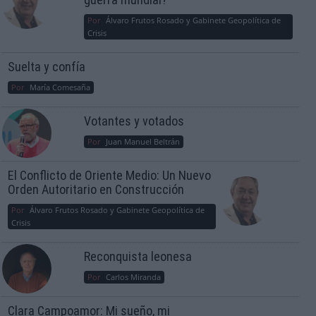
Por
Álvaro Frutos Rosado y Gabinete Geopolítica de
Crisis
Suelta y confía
Por
María Comesaña
Votantes y votados
Por
Juan Manuel Beltrán
El Conflicto de Oriente Medio: Un Nuevo
Orden Autoritario en Construcción
Por
Álvaro Frutos Rosado y Gabinete Geopolítica de
Crisis
Reconquista leonesa
Por
Carlos Miranda
Clara Campoamor: Mi sueño, mi