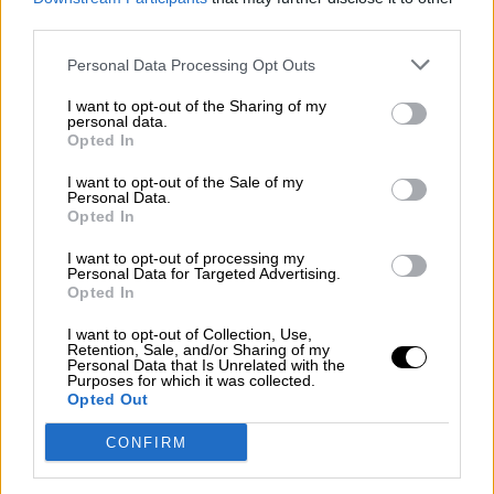
con bloquearlo
third parties.
Por
Jose Luis Martín
Personal Data Processing Opt Outs
Más artículos de este autor
martes, 11 de agosto de 2020
I want to opt-out of the Sharing of my
personal data.
Opted In
I want to opt-out of the Sale of my
Personal Data.
Opted In
I want to opt-out of processing my
Personal Data for Targeted Advertising.
Opted In
I want to opt-out of Collection, Use,
Retention, Sale, and/or Sharing of my
Personal Data that Is Unrelated with the
Purposes for which it was collected.
Opted Out
CONFIRM
La ministra MJ Montero defiende en el
Congreso el acuerdo del Gobierno con