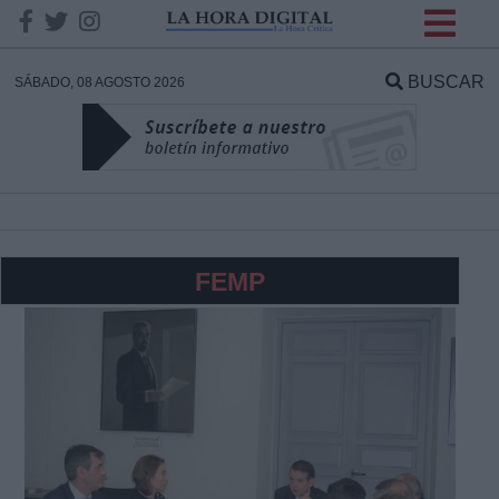
INFORMACION SOBRE LA
PROTECCIÓN DE TUS
BUSCAR
SÁBADO, 08 AGOSTO 2026
DATOS
Responsable:
Finalidad:
FEMP
Datos tratados:
Legitimación:
Destinatarios: