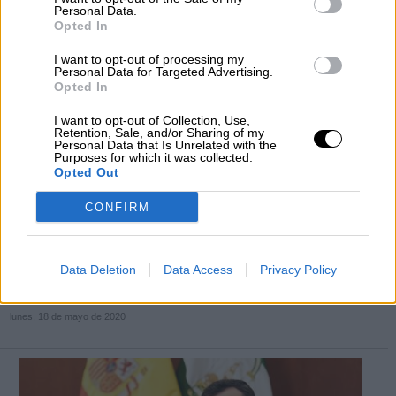
Personal Data.
Opted In
I want to opt-out of processing my
Personal Data for Targeted Advertising.
Opted In
I want to opt-out of Collection, Use,
Retention, Sale, and/or Sharing of my
Personal Data that Is Unrelated with the
Purposes for which it was collected.
Opted Out
El Colegio de Médicos avisa de que
CONFIRM
todavía no se dan las condiciones
optimas en Madrid para pasar de fase
Data Deletion
Data Access
Privacy Policy
Por
Andrea Chaparro Cayuela
Más artículos de este autor
lunes, 18 de mayo de 2020