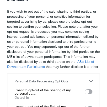
If you wish to opt-out of the sale, sharing to third parties, or
processing of your personal or sensitive information for
targeted advertising by us, please use the below opt-out
section to confirm your selection. Please note that after your
opt-out request is processed you may continue seeing
interest-based ads based on personal information utilized by
us or personal information disclosed to third parties prior to
your opt-out. You may separately opt-out of the further
disclosure of your personal information by third parties on the
IAB’s list of downstream participants. This information may
Qué se puede hacer y qué no en la
also be disclosed by us to third parties on the
IAB’s List of
Downstream Participants
that may further disclose it to other
“nueva fase 0”
third parties.
Por
Andrea Chaparro Cayuela
Más artículos de este autor
Personal Data Processing Opt Outs
lunes, 18 de mayo de 2020
I want to opt-out of the Sharing of my
personal data.
Opted In
I want to opt-out of the Sale of my