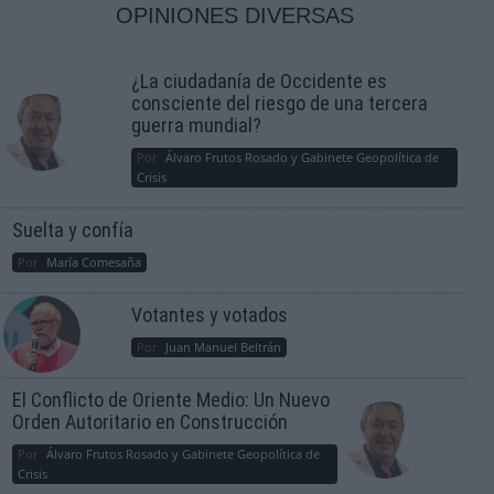
OPINIONES DIVERSAS
¿La ciudadanía de Occidente es
consciente del riesgo de una tercera
guerra mundial?
Por
Álvaro Frutos Rosado y Gabinete Geopolítica de
Crisis
Suelta y confía
Por
María Comesaña
Votantes y votados
Por
Juan Manuel Beltrán
El Conflicto de Oriente Medio: Un Nuevo
Orden Autoritario en Construcción
Por
Álvaro Frutos Rosado y Gabinete Geopolítica de
Crisis