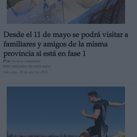
Desde el 11 de mayo se podrá visitar a
Derechos:
familiares y amigos de la misma
provincia si está en fase 1
link
Por
Patricia Arredondo
Información adicional
Más artículos de este autor
link
miércoles, 29 de abril de 2020