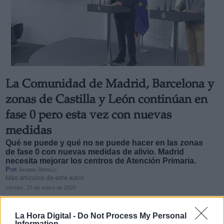
La Comunidad de Madrid, Barcelona y
zonas de Castilla y León continúan en
fase 0 pero esta vez con nuevas
medidas
Qué se puede y qué no se puede hacer en las zonas
de fase 0 con nuevas medidas de alivio. Madrid
necesita mejorar los centros de Atención Primaria.
Por
Sandra Repollo
Más artículos de este autor
viernes, 15 de mayo de 2020
La Hora Digital -
Do Not Process My Personal
Information