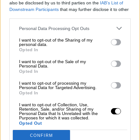
also be disclosed by us to third parties on the
IAB’s List of
Downstream Participants
that may further disclose it to other
third parties.
Personal Data Processing Opt Outs
I want to opt-out of the Sharing of my
personal data.
Las residencias son las más golpeadas
Opted In
por el Covid, con casi 30.000 fallecidos,
I want to opt-out of the Sale of my
Personal Data.
siendo Madrid la más afectada
Opted In
Por
Marina Pastor
Más artículos de este autor
I want to opt-out of processing my
miércoles, 3 de marzo de 2021
Personal Data for Targeted Advertising.
Opted In
I want to opt-out of Collection, Use,
Retention, Sale, and/or Sharing of my
Personal Data that Is Unrelated with the
Purposes for which it was collected.
Opted Out
OPINIONES DIVERSAS
CONFIRM