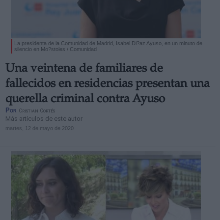
La presidenta de la Comunidad de Madrid, Isabel Di?az Ayuso, en un minuto de
silencio en Mo?stoles / Comunidad
Derechos:
Una veintena de familiares de
fallecidos en residencias presentan una
link
querella criminal contra Ayuso
Información adicional
Por
Cristian Cortés
link
Más artículos de este autor
martes, 12 de mayo de 2020