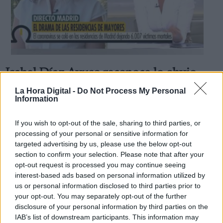
Isabel Díaz Ayuso reconoce lo obvio,
que su Ejecutivo gestionó las
La Hora Digital -
Do Not Process My Personal
Information
residencias de ancianos
Por
Andrea Chaparro Cayuela
If you wish to opt-out of the sale, sharing to third parties, or
Más artículos de este autor
processing of your personal or sensitive information for
viernes, 19 de junio de 2020
targeted advertising by us, please use the below opt-out
section to confirm your selection. Please note that after your
opt-out request is processed you may continue seeing
interest-based ads based on personal information utilized by
us or personal information disclosed to third parties prior to
your opt-out. You may separately opt-out of the further
disclosure of your personal information by third parties on the
IAB’s list of downstream participants. This information may