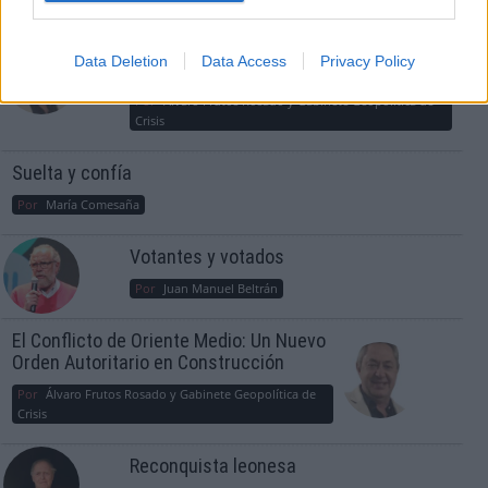
¿La ciudadanía de Occidente es
consciente del riesgo de una tercera
Data Deletion
Data Access
Privacy Policy
guerra mundial?
Por
Álvaro Frutos Rosado y Gabinete Geopolítica de
Crisis
Suelta y confía
Por
María Comesaña
Votantes y votados
Por
Juan Manuel Beltrán
El Conflicto de Oriente Medio: Un Nuevo
Orden Autoritario en Construcción
Por
Álvaro Frutos Rosado y Gabinete Geopolítica de
Crisis
Reconquista leonesa