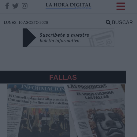
INFORMACION SOBRE LA
PROTECCIÓN DE TUS
BUSCAR
LUNES, 10 AGOSTO 2026
DATOS
Responsable:
Finalidad:
FALLAS
Datos tratados:
Legitimación:
Destinatarios: