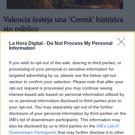
Valencia festeja una ‘Cremà’ histórica
sin público
Por
Patricia Arredondo
Más artículos de este autor
La Hora Digital -
Do Not Process My Personal
Information
martes, 17 de marzo de 2020
If you wish to opt-out of the sale, sharing to third parties, or
processing of your personal or sensitive information for
targeted advertising by us, please use the below opt-out
section to confirm your selection. Please note that after your
opt-out request is processed you may continue seeing
interest-based ads based on personal information utilized by
us or personal information disclosed to third parties prior to
your opt-out. You may separately opt-out of the further
disclosure of your personal information by third parties on the
IAB’s list of downstream participants. This information may
also be disclosed by us to third parties on the
IAB’s List of
Downstream Participants
that may further disclose it to other