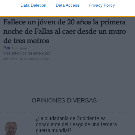
Data Deletion
Data Access
Privacy Policy
Imagen de un SAMU
Fallece un jóven de 20 años la primera
noche de Fallas al caer desde un muro
de tres metros
Por
Ana Otero
Más artículos de este autor
miércoles, 16 de marzo de 2022
OPINIONES DIVERSAS
¿La ciudadanía de Occidente es
consciente del riesgo de una tercera
guerra mundial?