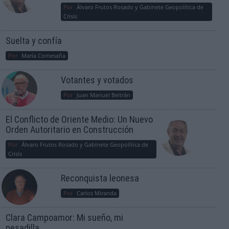
Por
Álvaro Frutos Rosado y Gabinete Geopolítica de
Crisis
Suelta y confía
Por
María Comesaña
Votantes y votados
Por
Juan Manuel Beltrán
El Conflicto de Oriente Medio: Un Nuevo
Orden Autoritario en Construcción
Por
Álvaro Frutos Rosado y Gabinete Geopolítica de
Crisis
Reconquista leonesa
Por
Carlos Miranda
Clara Campoamor: Mi sueño, mi
pesadilla