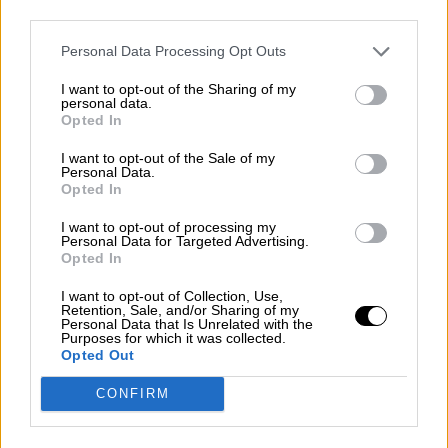
third parties.
Se suspenden definitivamente las
Personal Data Processing Opt Outs
Fallas de Valencia por sexta vez en su
I want to opt-out of the Sharing of my
historia
personal data.
Opted In
Por
Facundo Caín Sagárnaga Giles
Más artículos de este autor
I want to opt-out of the Sale of my
jueves, 14 de mayo de 2020
Personal Data.
Opted In
I want to opt-out of processing my
Personal Data for Targeted Advertising.
Opted In
I want to opt-out of Collection, Use,
Retention, Sale, and/or Sharing of my
Personal Data that Is Unrelated with the
Purposes for which it was collected.
Opted Out
CONFIRM