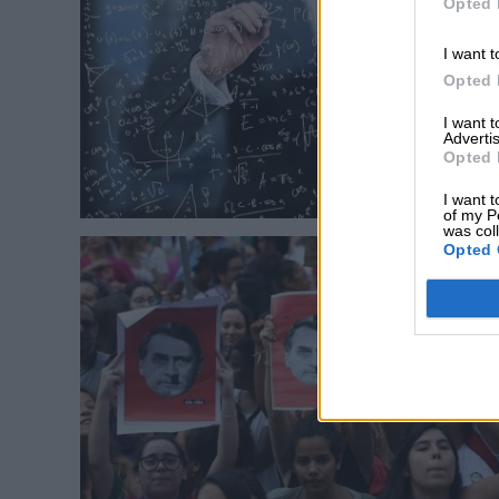
Opted 
I want t
Opted 
I want 
Advertis
Opted 
I want t
of my P
was col
Opted 