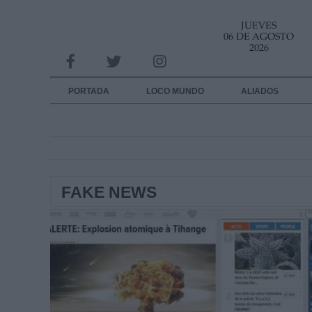
JUEVES
INFORMACION SOBRE LA PROTECCIÓN DE TUS DATOS
06 DE AGOSTO
2026
Responsable:
Finalidad:
PORTADA
LOCO MUNDO
ALIADOS
Datos tratados:
Legitimación:
Destinatarios:
FAKE NEWS
Derechos:
link
Información adicional
link