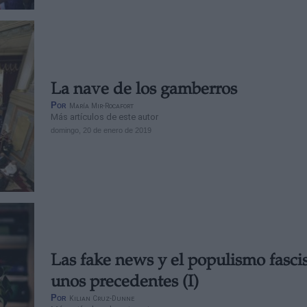
La nave de los gamberros
Por
María Mir-Rocafort
Más artículos de este autor
domingo, 20 de enero de 2019
Las fake news y el populismo fascis
unos precedentes (I)
Por
Kilian Cruz-Dunne