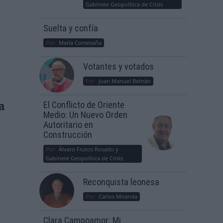
Gabinete Geopolítica de Crisis
Suelta y confía
Por
María Comesaña
Votantes y votados
Por
Juan Manuel Beltrán
El Conflicto de Oriente
a
Medio: Un Nuevo Orden
Autoritario en
Construcción
Por
Álvaro Frutos Rosado y
Gabinete Geopolítica de Crisis
Reconquista leonesa
Por
Carlos Miranda
Clara Campoamor: Mi