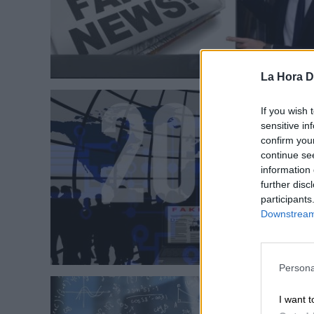
La Hora Di
If you wish 
sensitive in
confirm you
continue se
information 
further disc
participants
Downstream 
Persona
I want t