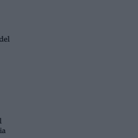
del
l
ia