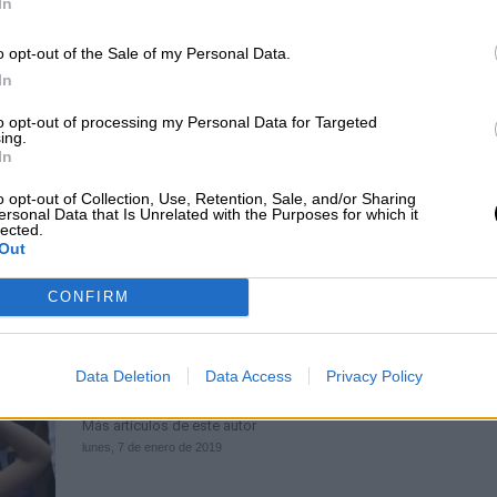
In
La “magia” del algoritmo que nos
o opt-out of the Sale of my Personal Data.
encierra en nuestra burbuja
In
Por
Kilian Cruz-Dunne
Más artículos de este autor
to opt-out of processing my Personal Data for Targeted
sábado, 29 de diciembre de 2018
ing.
In
o opt-out of Collection, Use, Retention, Sale, and/or Sharing
ersonal Data that Is Unrelated with the Purposes for which it
lected.
Out
CONFIRM
Por qué votamos a los monstruos,
Bolsonaro y Trump, dos ejemplos a
Data Deletion
Data Access
Privacy Policy
seguir
Por
Concha Minguela
Más artículos de este autor
lunes, 7 de enero de 2019