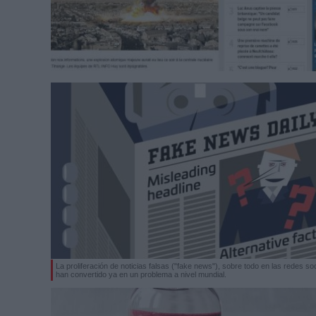
La proliferación de noticias falsas ("fake news"), sobre todo en las redes so
han convertido ya en un problema a nivel mundial.