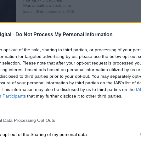
Por
Kilian Cruz-Dunne
Más artículos de este autor
jueves, 15 de noviembre de 2018
gital -
Do Not Process My Personal Information
to opt-out of the sale, sharing to third parties, or processing of your per
formation for targeted advertising by us, please use the below opt-out s
r selection. Please note that after your opt-out request is processed y
Balance final de 2018 (I). "Tóxico" e
eing interest-based ads based on personal information utilized by us or
palabra del año
disclosed to third parties prior to your opt-out. You may separately opt-
losure of your personal information by third parties on the IAB’s list of
Por
Kilian Cruz-Dunne
. This information may also be disclosed by us to third parties on the
IA
Más artículos de este autor
Participants
that may further disclose it to other third parties.
lunes, 24 de diciembre de 2018
l Data Processing Opt Outs
o opt-out of the Sharing of my personal data.