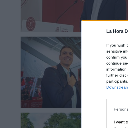
La Hora Di
If you wish 
sensitive in
confirm you
continue se
information 
further disc
participants
Downstream 
Persona
I want t