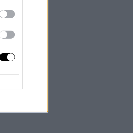
 en
jeta
de la