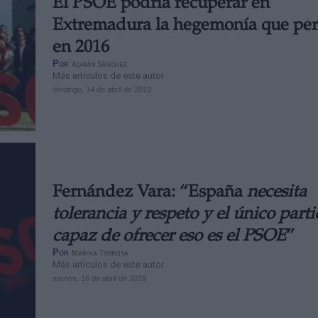
El PSOE podría recuperar en
Extremadura la hegemonía que per
en 2016
Por
Adrián Sánchez
Más artículos de este autor
domingo, 14 de abril de 2019
Fernández Vara: “España
necesita
tolerancia y respeto y el único part
capaz de ofrecer eso es el PSOE
”
Por
Marina Torreira
Más artículos de este autor
martes, 16 de abril de 2019