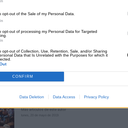
In
Monago destaca el compromiso de
Pablo Casado para impulsar el AVE
o opt-out of the Sale of my Personal Data.
In
Extremadura
Por
Iria Galego Castro
to opt-out of processing my Personal Data for Targeted
Más artículos de este autor
ing.
jueves, 25 de abril de 2019
In
o opt-out of Collection, Use, Retention, Sale, and/or Sharing
ersonal Data that Is Unrelated with the Purposes for which it
lected.
Out
CONFIRM
Sánchez a los indecisos: "Poned tar
roja a la desigualdad e involución 
Data Deletion
Data Access
Privacy Policy
derecha el 26M"
Por
Pablo Castro
Más artículos de este autor
lunes, 20 de mayo de 2019