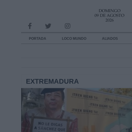
DOMINGO
INFORMACION SOBRE LA PROTECCIÓN DE TUS DATOS
09 DE AGOSTO
2026
Responsable:
Finalidad:
PORTADA
LOCO MUNDO
ALIADOS
Datos tratados:
Legitimación:
Destinatarios:
EXTREMADURA
Derechos:
link
Información adicional
link