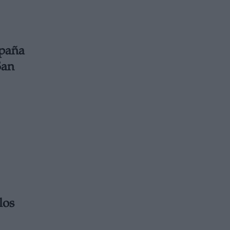
mpaña
San
los