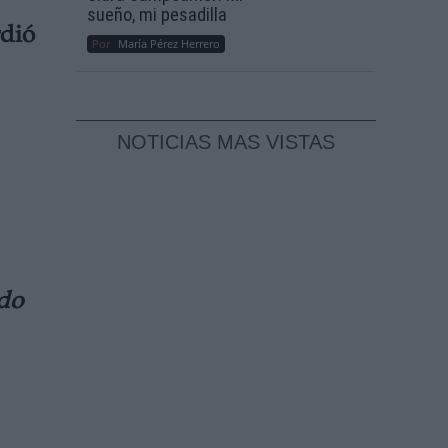
sueño, mi pesadilla
dió
Por
María Pérez Herrero
NOTICIAS MAS VISTAS
ido