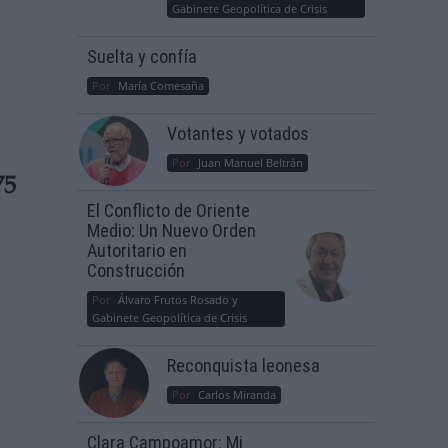
Gabinete Geopolítica de Crisis
Suelta y confía
Por
María Comesaña
Votantes y votados
Por
Juan Manuel Beltrán
75
El Conflicto de Oriente
Medio: Un Nuevo Orden
Autoritario en
Construcción
Por
Álvaro Frutos Rosado y
Gabinete Geopolítica de Crisis
Reconquista leonesa
Por
Carlos Miranda
Clara Campoamor: Mi