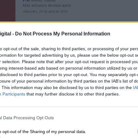
Por
Marina Torreira
Más artículos de este autor
miércoles, 24 de abril de 2019
gital -
Do Not Process My Personal Information
to opt-out of the sale, sharing to third parties, or processing of your per
formation for targeted advertising by us, please use the below opt-out s
Sánchez en Badajoz: “Si queremos
r selection. Please note that after your opt-out request is processed y
eing interest-based ads based on personal information utilized by us or
este país continúe avanzando solo 
disclosed to third parties prior to your opt-out. You may separately opt-
puede votar al PSOE”
losure of your personal information by third parties on the IAB’s list of
Por
. This information may also be disclosed by us to third parties on the
IA
Sara Gómez
Más artículos de este autor
Participants
that may further disclose it to other third parties.
miércoles, 24 de abril de 2019
l Data Processing Opt Outs
o opt-out of the Sharing of my personal data.