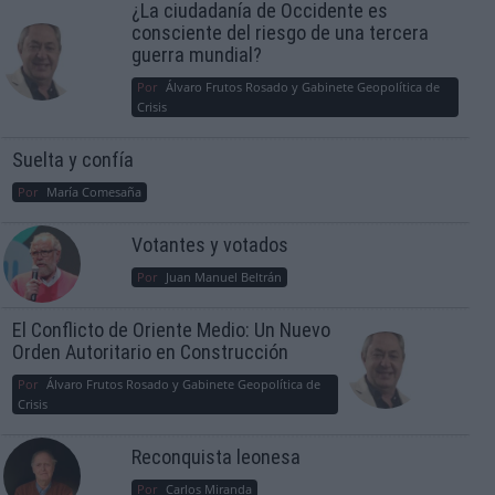
¿La ciudadanía de Occidente es
consciente del riesgo de una tercera
guerra mundial?
Por
Álvaro Frutos Rosado y Gabinete Geopolítica de
Crisis
Suelta y confía
Por
María Comesaña
Votantes y votados
Por
Juan Manuel Beltrán
El Conflicto de Oriente Medio: Un Nuevo
Orden Autoritario en Construcción
Por
Álvaro Frutos Rosado y Gabinete Geopolítica de
Crisis
Reconquista leonesa
Por
Carlos Miranda