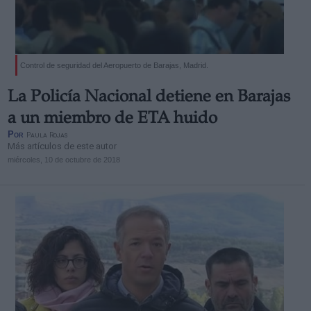
Control de seguridad del Aeropuerto de Barajas, Madrid.
Derechos:
La Policía Nacional detiene en Barajas
a un miembro de ETA huido
link
Por
Paula Rojas
Más artículos de este autor
Información adicional
miércoles, 10 de octubre de 2018
link