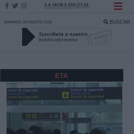
INFORMACION SOBRE LA
PROTECCIÓN DE TUS
BUSCAR
DOMINGO, 09 AGOSTO 2026
DATOS
Responsable:
Finalidad:
ETA
Datos tratados:
Legitimación:
Destinatarios: