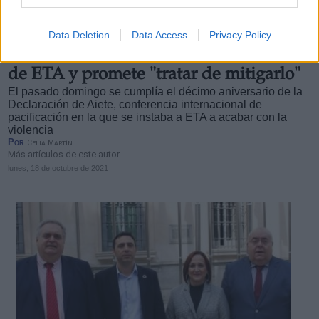
Arnaldo Otegi, coordinador general de EH Bildu.
Data Deletion
Data Access
Privacy Policy
Otegi reconoce el dolor de las víctimas
de ETA y promete "tratar de mitigarlo"
El pasado domingo se cumplía el décimo aniversario de la
Declaración de Aiete, conferencia internacional de
pacificación en la que se instaba a ETA a acabar con la
violencia
Por
Celia Martín
Más artículos de este autor
lunes, 18 de octubre de 2021