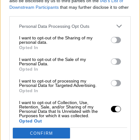
also be disclosed by us to third parties on the
IAB’s List of
Downstream Participants
that may further disclose it to other
Aznar es quien mueve los hilos de Casado
third parties.
Aznar, el hombre que susurra a
Personal Data Processing Opt Outs
Casado:
"váyase señor Sánchez"
I want to opt-out of the Sharing of my
Por
Ignacio Ruiz
personal data.
Más artículos de este autor
Opted In
sábado, 18 de abril de 2020
I want to opt-out of the Sale of my
Personal Data.
Opted In
I want to opt-out of processing my
Personal Data for Targeted Advertising.
Opted In
I want to opt-out of Collection, Use,
Retention, Sale, and/or Sharing of my
Personal Data that Is Unrelated with the
Purposes for which it was collected.
Opted Out
CONFIRM