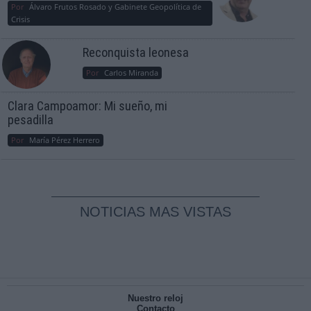
Por
Álvaro Frutos Rosado y Gabinete Geopolítica de
Crisis
Reconquista leonesa
Por
Carlos Miranda
Clara Campoamor: Mi sueño, mi
pesadilla
Por
María Pérez Herrero
NOTICIAS MAS VISTAS
Nuestro reloj
Contacto