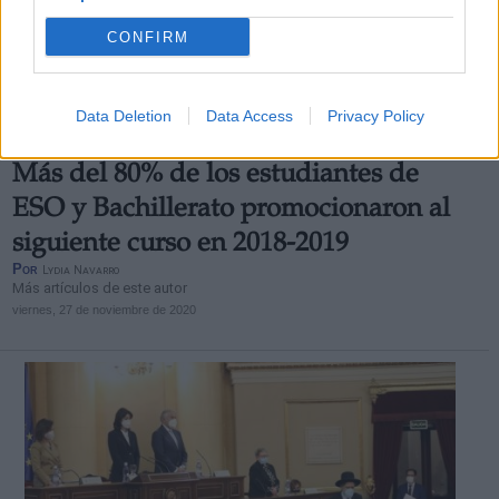
CONFIRM
Data Deletion
Data Access
Privacy Policy
Más del 80% de los estudiantes de
ESO y Bachillerato promocionaron al
siguiente curso en 2018-2019
Por
Lydia Navarro
Más artículos de este autor
viernes, 27 de noviembre de 2020