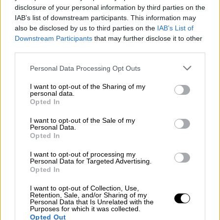
disclosure of your personal information by third parties on the
IAB’s list of downstream participants. This information may
also be disclosed by us to third parties on the
IAB’s List of
Downstream Participants
that may further disclose it to other
third parties.
Personal Data Processing Opt Outs
Parla pone en marcha el proyecto de
I want to opt-out of the Sharing of my
atención a estudiantes de ESO
personal data.
Opted In
temporalmente expulsados
Por
Lydia Navarro
I want to opt-out of the Sale of my
Más artículos de este autor
Personal Data.
martes, 6 de octubre de 2020
Opted In
I want to opt-out of processing my
Personal Data for Targeted Advertising.
Opted In
I want to opt-out of Collection, Use,
Retention, Sale, and/or Sharing of my
Personal Data that Is Unrelated with the
Purposes for which it was collected.
Opted Out