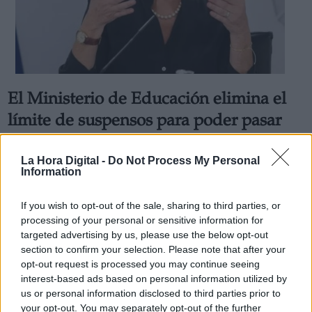
El Ministerio de Educación elimina el
límite de suspensos para poder pasar
de curso
Por
La Hora Digital -
Lydia Navarro
Do Not Process My Personal
Más artículos de este autor
Information
jueves, 1 de octubre de 2020
If you wish to opt-out of the sale, sharing to third parties, or
processing of your personal or sensitive information for
targeted advertising by us, please use the below opt-out
section to confirm your selection. Please note that after your
opt-out request is processed you may continue seeing
interest-based ads based on personal information utilized by
us or personal information disclosed to third parties prior to
your opt-out. You may separately opt-out of the further