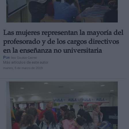
Las mujeres representan la mayoría del
Derechos:
profesorado y de los cargos directivos
en la enseñanza no universitaria
link
Por
Iria Galego Castro
Información adicional
Más artículos de este autor
link
martes, 5 de marzo de 2019