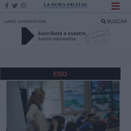
INFORMACION SOBRE LA
PROTECCIÓN DE TUS
BUSCAR
LUNES, 10 AGOSTO 2026
DATOS
Responsable:
Finalidad:
ESO
Datos tratados:
Legitimación:
Destinatarios: