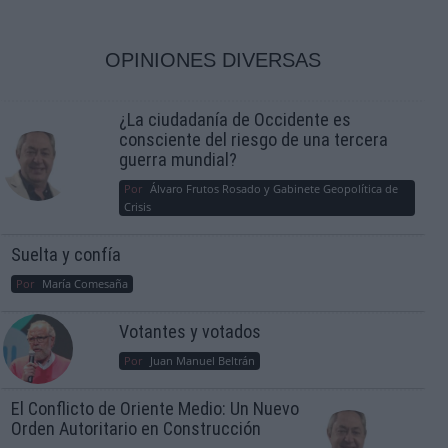
OPINIONES DIVERSAS
¿La ciudadanía de Occidente es
consciente del riesgo de una tercera
guerra mundial?
Por
Álvaro Frutos Rosado y Gabinete Geopolítica de
Crisis
Suelta y confía
Por
María Comesaña
Votantes y votados
Por
Juan Manuel Beltrán
El Conflicto de Oriente Medio: Un Nuevo
Orden Autoritario en Construcción