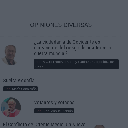
OPINIONES DIVERSAS
¿La ciudadanía de Occidente es
consciente del riesgo de una tercera
guerra mundial?
Por
Álvaro Frutos Rosado y Gabinete Geopolítica de
Crisis
Suelta y confía
Por
María Comesaña
Votantes y votados
Por
Juan Manuel Beltrán
El Conflicto de Oriente Medio: Un Nuevo