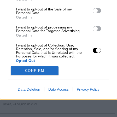
I want to opt-out of the Sale of my
Personal Data.
Opted In
I want to opt-out of processing my
Personal Data for Targeted Advertising.
Opted In
I want to opt-out of Collection, Use,
Retention, Sale, and/or Sharing of my
Personal Data that Is Unrelated with the
Purposes for which it was collected.
Opted Out
CONFIRM
La incidencia acumulada se mantiene
estable en 92 con 4.341 casos nuevos y
29 fallecimientos por COVID-19
Data Deletion
Data Access
Privacy Policy
Por
Celia Molina
Más artículos de este autor
jueves, 24 de junio de 2021