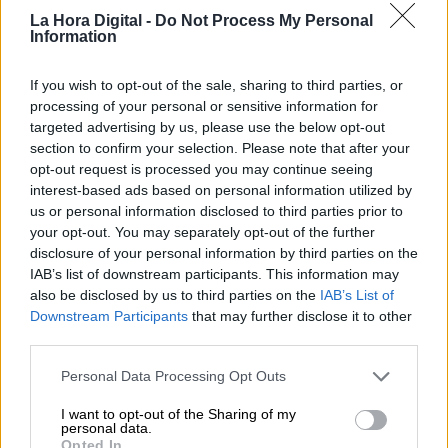
La Hora Digital -
Do Not Process My Personal
Information
If you wish to opt-out of the sale, sharing to third parties, or
processing of your personal or sensitive information for
targeted advertising by us, please use the below opt-out
section to confirm your selection. Please note that after your
opt-out request is processed you may continue seeing
interest-based ads based on personal information utilized by
us or personal information disclosed to third parties prior to
your opt-out. You may separately opt-out of the further
disclosure of your personal information by third parties on the
Desde el 13 de marzo hasta el 19 de
IAB’s list of downstream participants. This information may
also be disclosed by us to third parties on the
IAB’s List of
mayo, España ha realizado 247
Downstream Participants
that may further disclose it to other
trasplantes de órganos
third parties.
Por
Andrea Chaparro Cayuela
Más artículos de este autor
Personal Data Processing Opt Outs
viernes, 22 de mayo de 2020
I want to opt-out of the Sharing of my
personal data.
Opted In