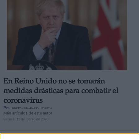
En Reino Unido no se tomarán
medidas drásticas para combatir el
coronavirus
Por
Andrea Chaparro Cayuela
Más artículos de este autor
viernes, 13 de marzo de 2020