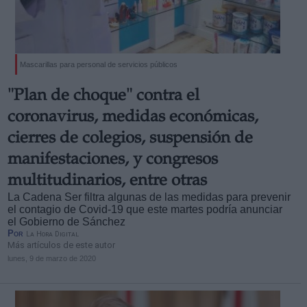
Mascarillas para personal de servicios públicos
Derechos:
"Plan de choque" contra el
coronavirus, medidas económicas,
link
cierres de colegios, suspensión de
Información adicional
manifestaciones, y congresos
link
multitudinarios, entre otras
La Cadena Ser filtra algunas de las medidas para prevenir
el contagio de Covid-19 que este martes podría anunciar
el Gobierno de Sánchez
Por
La Hora Digital
Más artículos de este autor
lunes, 9 de marzo de 2020