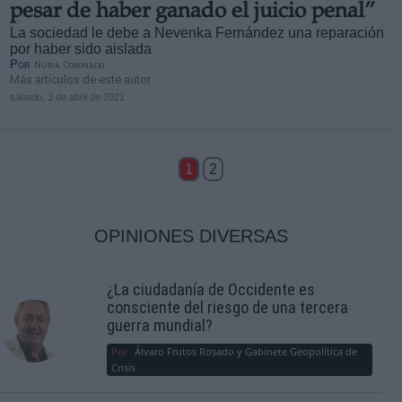
pesar de haber ganado el juicio penal”
La sociedad le debe a Nevenka Fernández una reparación
por haber sido aislada
Por
Nuria Coronado
Más artículos de este autor
sábado, 3 de abril de 2021
1
2
OPINIONES DIVERSAS
¿La ciudadanía de Occidente es
consciente del riesgo de una tercera
guerra mundial?
Por
Álvaro Frutos Rosado y Gabinete Geopolítica de
Crisis