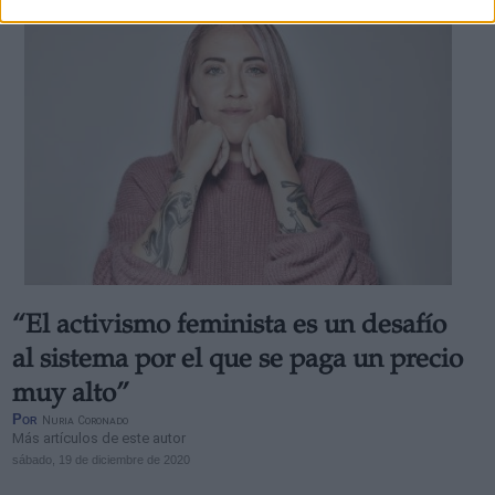
“El activismo feminista es un desafío
al sistema por el que se paga un precio
muy alto”
Por
Nuria Coronado
Más artículos de este autor
sábado, 19 de diciembre de 2020