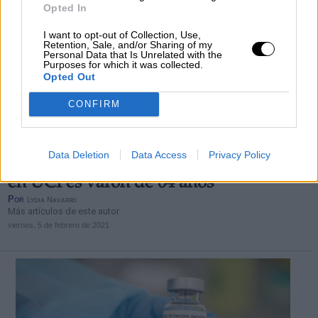
Opted In
I want to opt-out of Collection, Use,
Retention, Sale, and/or Sharing of my
Personal Data that Is Unrelated with the
Purposes for which it was collected.
Opted Out
CONFIRM
Data Deletion
Data Access
Privacy Policy
El perfil más común de paciente Covid
en UCI es varón de 64 años
Por
Lydia Navarro
Más artículos de este autor
viernes, 5 de febrero de 2021