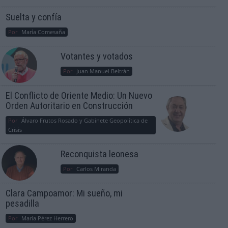
Suelta y confía
Por
María Comesaña
Votantes y votados
Por
Juan Manuel Beltrán
El Conflicto de Oriente Medio: Un Nuevo
Orden Autoritario en Construcción
Por
Álvaro Frutos Rosado y Gabinete Geopolítica de
Crisis
Reconquista leonesa
Por
Carlos Miranda
Clara Campoamor: Mi sueño, mi
pesadilla
Por
María Pérez Herrero