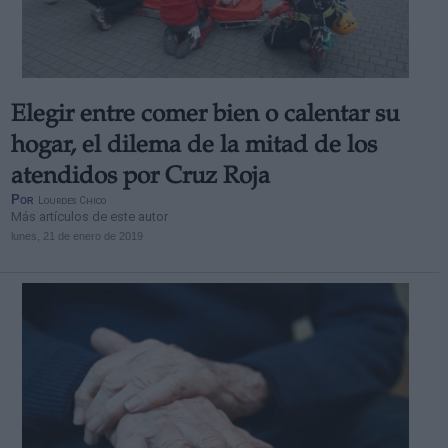
Elegir entre comer bien o calentar su
Derechos:
hogar, el dilema de la mitad de los
atendidos por Cruz Roja
link
Por
Lourdes Chico
Información adicional
Más artículos de este autor
link
lunes, 21 de enero de 2019