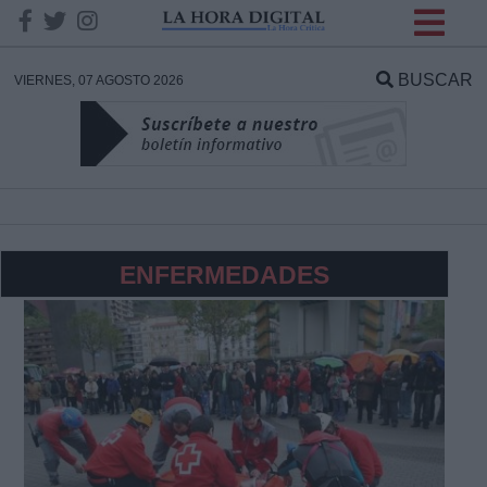
INFORMACION SOBRE LA
PROTECCIÓN DE TUS
BUSCAR
VIERNES, 07 AGOSTO 2026
DATOS
Responsable:
Finalidad:
ENFERMEDADES
Datos tratados:
Legitimación:
Destinatarios: