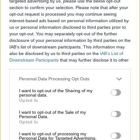
targeted advertising by us, please use the below opt-out
section to confirm your selection. Please note that after your
opt-out request is processed you may continue seeing
interest-based ads based on personal information utilized by
us or personal information disclosed to third parties prior to
your opt-out. You may separately opt-out of the further
disclosure of your personal information by third parties on the
Reunión del Grupo Covid-19 para frenar la situación de la pandemia.
IAB’s list of downstream participants. This information may
also be disclosed by us to third parties on the
IAB’s List of
55 sociedades científicas reclaman
Downstream Participants
that may further disclose it to other
third parties.
reacción y responsabilidad política
frente a la Covid-19: “
En la salud,
Personal Data Processing Opt Outs
ustedes mandan pero no saben
”
I want to opt-out of the Sharing of my
personal data.
Por
Lydia Navarro
Opted In
Más artículos de este autor
lunes, 5 de octubre de 2020
I want to opt-out of the Sale of my
Personal Data.
Opted In
I want to opt-out of processing my
Personal Data for Targeted Advertising.