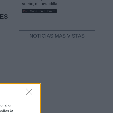
sueño, mi pesadilla
Por
María Pérez Herrero
LES
NOTICIAS MAS VISTAS
sonal or
ection to