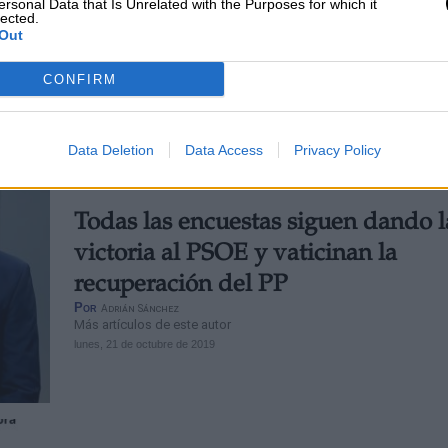
ersonal Data that Is Unrelated with the Purposes for which it
generales
lected.
Out
Por
Paula Rojas
Más artículos de este autor
CONFIRM
jueves, 12 de septiembre de 2019
Data Deletion
Data Access
Privacy Policy
Todas las encuestas siguen dando l
victoria al PSOE y vaticinan la
recuperación del PP
Por
Adrián Sánchez
Más artículos de este autor
lunes, 21 de octubre de 2019