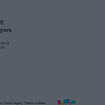
OE
spara
 da la
rme
o
| Aviso legal
| Sobre cookies