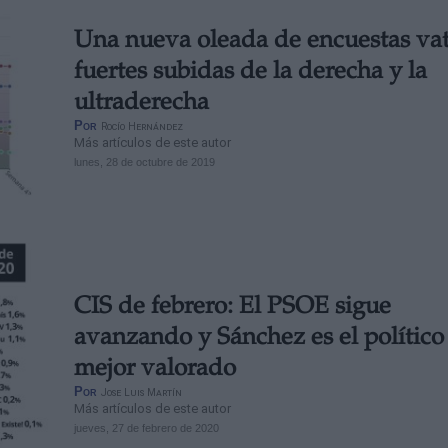
Una nueva oleada de encuestas vat
fuertes subidas de la derecha y la
ultraderecha
Por
Rocío Hernández
Más artículos de este autor
lunes, 28 de octubre de 2019
CIS de febrero: El PSOE sigue
avanzando y Sánchez es el político
mejor valorado
Por
Jose Luis Martín
Más artículos de este autor
jueves, 27 de febrero de 2020