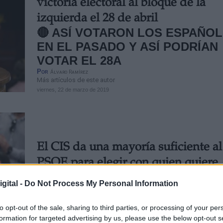
victoria electoral al bloque de la
izquierda el 28 de abril
🔴
ASÍ VOTARON LOS ESPAÑO
EN EL PASADO Y ASÍ PODRÍAN
VOTAR EL 28A
Por
Álvaro Ramírez
Más artículos de este autor
viernes, 22 de marzo de 2019
El CIS da una mayoría suficiente al
PSOE para elegir con quien quiere
gobernar
gital -
Do Not Process My Personal Information
Por
Jose Luis Martín
Más artículos de este autor
to opt-out of the sale, sharing to third parties, or processing of your per
martes, 9 de abril de 2019
formation for targeted advertising by us, please use the below opt-out s