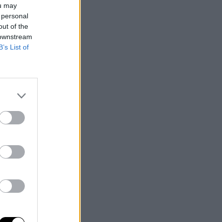
ou may
 personal
out of the
 downstream
B’s List of
a Hora
a