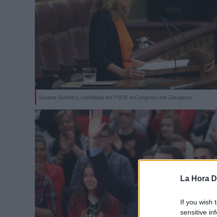
Susana Sumelzo, candidata del PSOE al Congreso por Zaragoza
La Hora Di
If you wish 
sensitive in