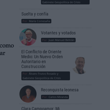
Gabinete Geopolítica de Crisis
Suelta y confía
Por
María Comesaña
Votantes y votados
Por
Juan Manuel Beltrán
 como
El Conflicto de Oriente
ar
Medio: Un Nuevo Orden
Autoritario en
Construcción
Por
Álvaro Frutos Rosado y
Gabinete Geopolítica de Crisis
Reconquista leonesa
Por
Carlos Miranda
Clara Campoamor: Mi