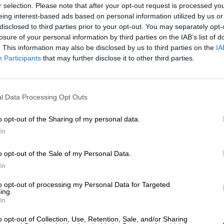
r selection. Please note that after your opt-out request is processed y
eing interest-based ads based on personal information utilized by us or
disclosed to third parties prior to your opt-out. You may separately opt-
losure of your personal information by third parties on the IAB’s list of
. This information may also be disclosed by us to third parties on the
IA
Participants
that may further disclose it to other third parties.
El estudio electoral de FPC para L
Digital predijo el resultado de los
comicios del 28A
l Data Processing Opt Outs
Por
Álvaro Ramírez
Más artículos de este autor
o opt-out of the Sharing of my personal data.
martes, 30 de abril de 2019
In
o opt-out of the Sale of my Personal Data.
In
to opt-out of processing my Personal Data for Targeted
ing.
In
El CIS vaticina una cómoda victori
electoral del PSOE en unas nuevas
o opt-out of Collection, Use, Retention, Sale, and/or Sharing