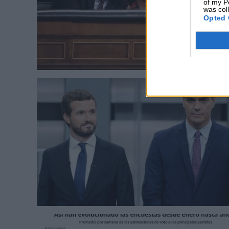
of my P
was col
Opted 