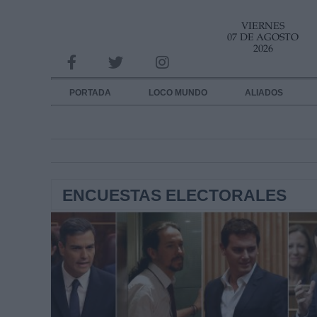
VIERNES
INFORMACION SOBRE LA PROTECCIÓN DE TUS DATOS
07 DE AGOSTO
2026
Responsable:
Finalidad:
PORTADA
LOCO MUNDO
ALIADOS
Datos tratados:
Legitimación:
Destinatarios:
ENCUESTAS ELECTORALES
Derechos:
link
Información adicional
link