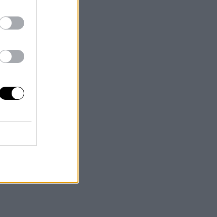
 por
e mayo
n en
po de