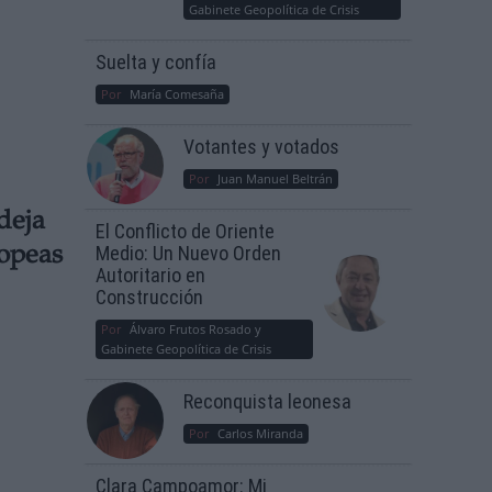
Gabinete Geopolítica de Crisis
Suelta y confía
Por
María Comesaña
Votantes y votados
Por
Juan Manuel Beltrán
deja
El Conflicto de Oriente
Medio: Un Nuevo Orden
ropeas
Autoritario en
Construcción
Por
Álvaro Frutos Rosado y
Gabinete Geopolítica de Crisis
Reconquista leonesa
Por
Carlos Miranda
Clara Campoamor: Mi