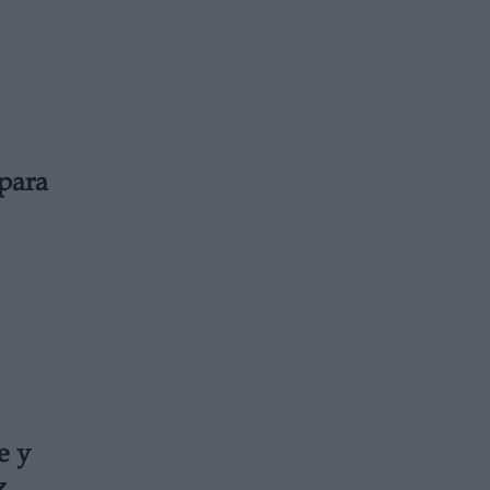
para
e y
z