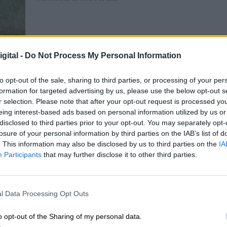
gital -
Do Not Process My Personal Information
to opt-out of the sale, sharing to third parties, or processing of your per
formation for targeted advertising by us, please use the below opt-out s
r selection. Please note that after your opt-out request is processed y
El coronavirus llega a Disneyland 
eing interest-based ads based on personal information utilized by us or
Por
Patricia Arredondo
disclosed to third parties prior to your opt-out. You may separately opt-
Más artículos de este autor
losure of your personal information by third parties on the IAB’s list of
lunes, 9 de marzo de 2020
. This information may also be disclosed by us to third parties on the
IA
Participants
that may further disclose it to other third parties.
l Data Processing Opt Outs
o opt-out of the Sharing of my personal data.