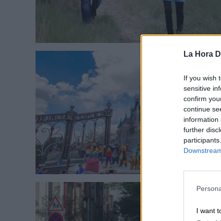
La Hora Di
If you wish 
sensitive in
confirm you
continue se
information 
further disc
participants
Downstream 
Persona
I want t