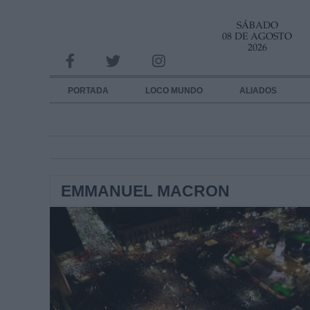
SÁBADO
INFORMACION SOBRE LA PROTECCIÓN DE TUS DATOS
08 DE AGOSTO
2026
Responsable:
Finalidad:
PORTADA
LOCO MUNDO
ALIADOS
Datos tratados:
Legitimación:
Destinatarios:
EMMANUEL MACRON
Derechos:
link
Información adicional
link