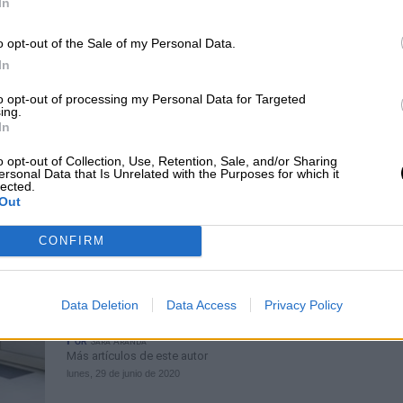
In
Francia prevé que el confinamiento
el COVID-19 no terminará el 11 d
o opt-out of the Sale of my Personal Data.
In
Por
Carolina Rodríguez
Más artículos de este autor
to opt-out of processing my Personal Data for Targeted
martes, 14 de abril de 2020
ing.
In
o opt-out of Collection, Use, Retention, Sale, and/or Sharing
ersonal Data that Is Unrelated with the Purposes for which it
lected.
Out
CONFIRM
Anne Hidalgo y los verdes triunfa
las municipales francesas y el equi
Data Deletion
Data Access
Privacy Policy
Macron pierde fuerza
Por
Sara Aranda
Más artículos de este autor
lunes, 29 de junio de 2020