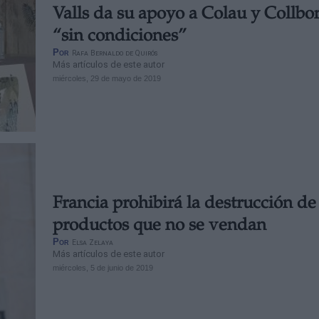
Valls da su apoyo a Colau y Collbo
“sin condiciones”
Por
Rafa Bernaldo de Quirós
Más artículos de este autor
miércoles, 29 de mayo de 2019
Francia prohibirá la destrucción de
productos que no se vendan
Por
Elsa Zelaya
Más artículos de este autor
miércoles, 5 de junio de 2019