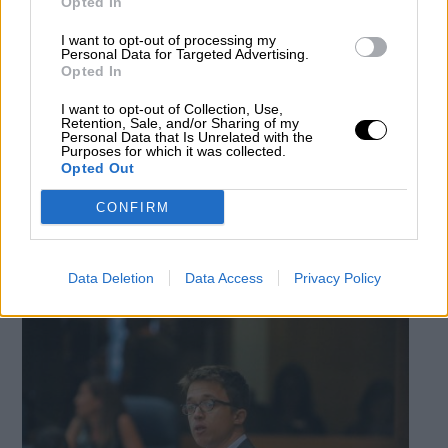
Opted In
I want to opt-out of processing my
Personal Data for Targeted Advertising.
Opted In
Pedro Sánchez admite que “
I want to opt-out of Collection, Use,
no
Retention, Sale, and/or Sharing of my
Personal Data that Is Unrelated with the
dormiría tranquilo
” con ministros
Purposes for which it was collected.
Opted Out
‘
inexpertos
’ de Podemos al frente de
Hacienda o Trabajo
CONFIRM
Por
Jose Luis Martín
Más artículos de este autor
jueves, 19 de septiembre de 2019
Data Deletion
Data Access
Privacy Policy