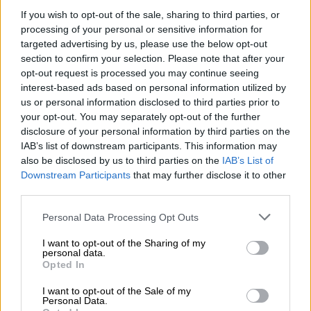
If you wish to opt-out of the sale, sharing to third parties, or
processing of your personal or sensitive information for
targeted advertising by us, please use the below opt-out
section to confirm your selection. Please note that after your
opt-out request is processed you may continue seeing
interest-based ads based on personal information utilized by
¡A la campaña contra Pedro Sánchez!
us or personal information disclosed to third parties prior to
Punto 2
your opt-out. You may separately opt-out of the further
disclosure of your personal information by third parties on the
Por
María Mir-Rocafort
Más artículos de este autor
IAB’s list of downstream participants. This information may
jueves, 19 de septiembre de 2019
also be disclosed by us to third parties on the
IAB’s List of
Downstream Participants
that may further disclose it to other
third parties.
Personal Data Processing Opt Outs
I want to opt-out of the Sharing of my
personal data.
Opted In
I want to opt-out of the Sale of my
Personal Data.