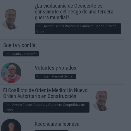
¿La ciudadanía de Occidente es
consciente del riesgo de una tercera
guerra mundial?
Por
Álvaro Frutos Rosado y Gabinete Geopolítica de
Crisis
Suelta y confía
Por
María Comesaña
Votantes y votados
Por
Juan Manuel Beltrán
El Conflicto de Oriente Medio: Un Nuevo
Orden Autoritario en Construcción
Por
Álvaro Frutos Rosado y Gabinete Geopolítica de
Crisis
Reconquista leonesa