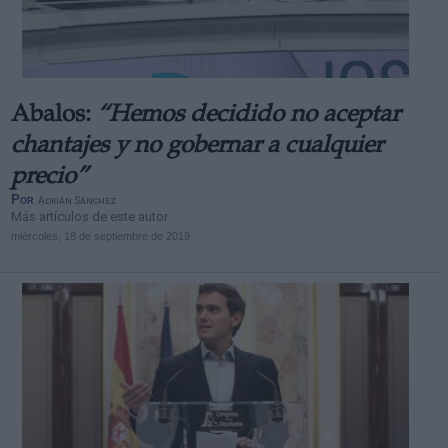
Abalos:
“Hemos decidido no aceptar
Derechos:
chantajes y no gobernar a cualquier
precio”
link
Por
Adrián Sánchez
Información adicional
Más artículos de este autor
link
miércoles, 18 de septiembre de 2019