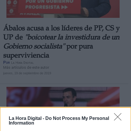
Ábalos acusa a los líderes de PP, CS y
UP de
"boicotear la investidura de un
Gobierno socialista"
por pura
superviviencia
Por
La Hora Digital
Más artículos de este autor
jueves, 19 de septiembre de 2019
La Hora Digital -
Do Not Process My Personal
Information