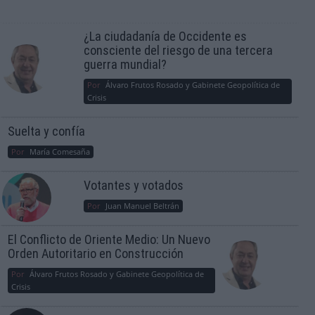
¿La ciudadanía de Occidente es
consciente del riesgo de una tercera
guerra mundial?
Por
Álvaro Frutos Rosado y Gabinete Geopolítica de
Crisis
Suelta y confía
Por
María Comesaña
Votantes y votados
Por
Juan Manuel Beltrán
El Conflicto de Oriente Medio: Un Nuevo
Orden Autoritario en Construcción
Por
Álvaro Frutos Rosado y Gabinete Geopolítica de
Crisis