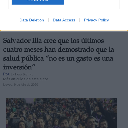
Data Deletion
Data Access
Privacy Policy
Salvador Illa cree que los últimos
cuatro meses han demostrado que la
salud pública “no es un gasto es una
inversión”
Por
La Hora Digital
Más artículos de este autor
jueves, 9 de julio de 2020