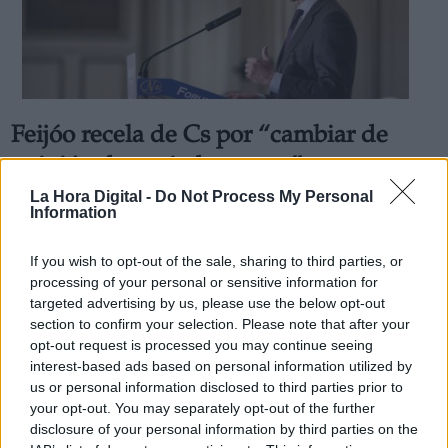
Feijóo recela de Cs por “cambiar de
opinión demasiadas veces”
Por
La Hora Digital
La Hora Digital -
Do Not Process My Personal
Más artículos de este autor
Information
martes, 25 de febrero de 2020
If you wish to opt-out of the sale, sharing to third parties, or
processing of your personal or sensitive information for
targeted advertising by us, please use the below opt-out
section to confirm your selection. Please note that after your
opt-out request is processed you may continue seeing
interest-based ads based on personal information utilized by
us or personal information disclosed to third parties prior to
your opt-out. You may separately opt-out of the further
disclosure of your personal information by third parties on the