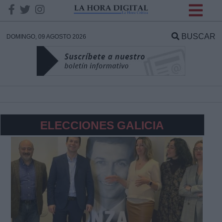
INFORMACION SOBRE LA
PROTECCIÓN DE TUS
BUSCAR
DOMINGO, 09 AGOSTO 2026
DATOS
Responsable:
Finalidad:
ELECCIONES GALICIA
Datos tratados:
Legitimación:
Destinatarios: