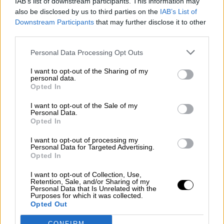
IAB’s list of downstream participants. This information may
also be disclosed by us to third parties on the
IAB’s List of
Downstream Participants
that may further disclose it to other
third parties.
El presidente del Gobierno, Pedro Sánchez, junto a la candidata del PSE, Idoia
Mendía.
Personal Data Processing Opt Outs
Sánchez recuerda en Bilbao que la
I want to opt-out of the Sharing of my
personal data.
respuesta a la crisis no debe dejar a
Opted In
nadie atrás
I want to opt-out of the Sale of my
Por
La Hora Digital
Personal Data.
Más artículos de este autor
Opted In
lunes, 6 de julio de 2020
I want to opt-out of processing my
Personal Data for Targeted Advertising.
Opted In
I want to opt-out of Collection, Use,
Retention, Sale, and/or Sharing of my
Personal Data that Is Unrelated with the
Purposes for which it was collected.
Opted Out
CONFIRM