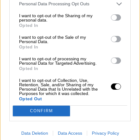
Personal Data Processing Opt Outs
I want to opt-out of the Sharing of my
personal data.
Opted In
Colas de espera en las inmediaciones del Hospital Universitario de La Paz para
I want to opt-out of the Sale of my
hacerse un test de antígenos de Covid-19. Foto: Europa Press
Personal Data.
Opted In
Los expertos aseguran que los
vacunados y contagiados por 'ómicron'
I want to opt-out of processing my
Personal Data for Targeted Advertising.
ya no necesitan la tercera dosis
Opted In
Inmunólogos afirman que las personas con la pauta
I want to opt-out of Collection, Use,
completa que se están contagiando adquieren la
Retention, Sale, and/or Sharing of my
respuesta más amplia posible frente al virus haciendo
Personal Data that Is Unrelated with the
innecesaria la dosis de refuerzo
Purposes for which it was collected.
Por
Opted Out
Sandra Muñiz
Más artículos de este autor
jueves, 30 de diciembre de 2021
CONFIRM
Data Deletion
Data Access
Privacy Policy