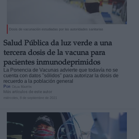
Dosis de vacunación estudiadas por las autoridades sanitarias
Derechos:
Salud Pública da luz verde a una
tercera dosis de la vacuna para
link
pacientes inmunodeprimidos
Información adicional
La Ponencia de Vacunas advierte que todavía no se
link
cuenta con datos "sólidos" para autorizar la dosis de
recuerdo a la población general
Por
Celia Martín
Más artículos de este autor
miércoles, 8 de septiembre de 2021