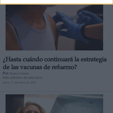
¿Hasta cuándo continuará la estrategia
de las vacunas de refuerzo?
Por
Rodrigo Herrero
Más artículos de este autor
lunes, 17 de enero de 2022