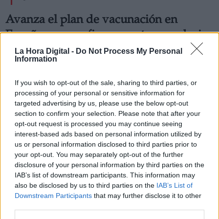
Avanza el plan de vacunación en
España y se confirma una tercera dosis
para mayores de 60 y personal
La Hora Digital -
Do Not Process My Personal
Information
sanitario
El presidente Pedro Sánchez ha anunciado esta decisión
If you wish to opt-out of the sale, sharing to third parties, or
que buscará contar con el apoyo de las comunidades
processing of your personal or sensitive information for
autónomas
targeted advertising by us, please use the below opt-out
Por
Sandra Muñiz
Más artículos de este autor
section to confirm your selection. Please note that after your
jueves, 18 de noviembre de 2021
opt-out request is processed you may continue seeing
interest-based ads based on personal information utilized by
us or personal information disclosed to third parties prior to
your opt-out. You may separately opt-out of the further
disclosure of your personal information by third parties on the
IAB’s list of downstream participants. This information may
also be disclosed by us to third parties on the
IAB’s List of
Downstream Participants
that may further disclose it to other
third parties.