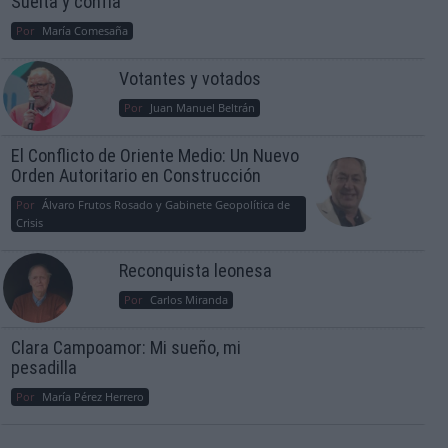
Suelta y confía
Por
María Comesaña
Votantes y votados
Por
Juan Manuel Beltrán
El Conflicto de Oriente Medio: Un Nuevo
Orden Autoritario en Construcción
Por
Álvaro Frutos Rosado y Gabinete Geopolítica de
Crisis
Reconquista leonesa
Por
Carlos Miranda
Clara Campoamor: Mi sueño, mi
pesadilla
Por
María Pérez Herrero