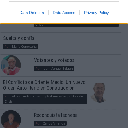
consciente del riesgo de una tercera
guerra mundial?
Data Deletion
Data Access
Privacy Policy
Por
Álvaro Frutos Rosado y Gabinete Geopolítica de
Crisis
Suelta y confía
Por
María Comesaña
Votantes y votados
Por
Juan Manuel Beltrán
El Conflicto de Oriente Medio: Un Nuevo
Orden Autoritario en Construcción
Por
Álvaro Frutos Rosado y Gabinete Geopolítica de
Crisis
Reconquista leonesa
Por
Carlos Miranda