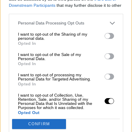
Downstream Participants
that may further disclose it to other
third parties.
Personal Data Processing Opt Outs
I want to opt-out of the Sharing of my
El miedo de los partidos
personal data.
Opted In
independentistas a Salvador Illa les
I want to opt-out of the Sale of my
empuja a tratar de bloquear al PSC
Personal Data.
Por
Opted In
Lydia Navarro
Más artículos de este autor
jueves, 11 de febrero de 2021
I want to opt-out of processing my
Personal Data for Targeted Advertising.
Opted In
I want to opt-out of Collection, Use,
Retention, Sale, and/or Sharing of my
Personal Data that Is Unrelated with the
Purposes for which it was collected.
Opted Out
OPINIONES DIVERSAS
CONFIRM
¿La ciudadanía de Occidente es