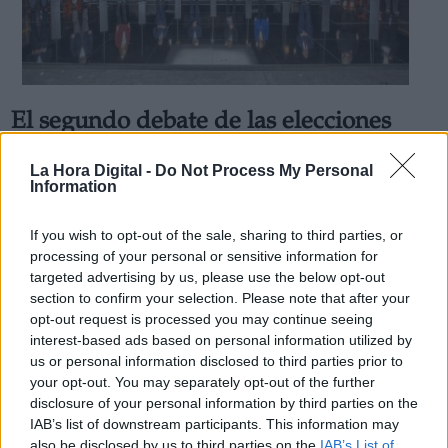
El segundo debate de las elecciones
catalanas muestra el miedo de todos
La Hora Digital -
Do Not Process My Personal
los partidos a Salvador Illa y el PSC
Information
Por
Marina Pastor
Más artículos de este autor
If you wish to opt-out of the sale, sharing to third parties, or
miércoles, 10 de febrero de 2021
processing of your personal or sensitive information for
targeted advertising by us, please use the below opt-out
section to confirm your selection. Please note that after your
opt-out request is processed you may continue seeing
interest-based ads based on personal information utilized by
us or personal information disclosed to third parties prior to
your opt-out. You may separately opt-out of the further
disclosure of your personal information by third parties on the
IAB’s list of downstream participants. This information may
also be disclosed by us to third parties on the
IAB’s List of