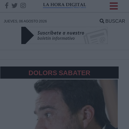
INFORMACION SOBRE LA
PROTECCIÓN DE TUS
BUSCAR
JUEVES, 06 AGOSTO 2026
DATOS
Responsable:
Finalidad:
DOLORS SABATER
Datos tratados:
Legitimación:
Destinatarios: