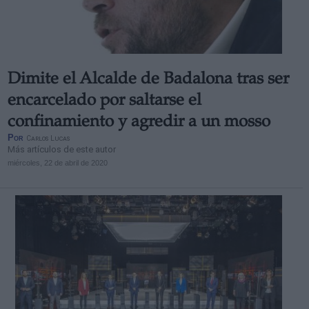
Dimite el Alcalde de Badalona tras ser
Derechos:
encarcelado por saltarse el
confinamiento y agredir a un mosso
link
Por
Carlos Lucas
Información adicional
Más artículos de este autor
link
miércoles, 22 de abril de 2020