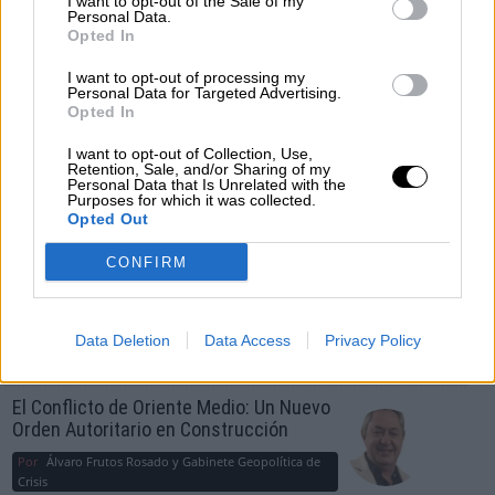
I want to opt-out of the Sale of my
Personal Data.
OPINIONES DIVERSAS
Opted In
I want to opt-out of processing my
¿La ciudadanía de Occidente es
Personal Data for Targeted Advertising.
consciente del riesgo de una tercera
Opted In
guerra mundial?
I want to opt-out of Collection, Use,
Por
Álvaro Frutos Rosado y Gabinete Geopolítica de
Retention, Sale, and/or Sharing of my
Personal Data that Is Unrelated with the
Crisis
Purposes for which it was collected.
Opted Out
Suelta y confía
CONFIRM
Por
María Comesaña
Votantes y votados
Data Deletion
Data Access
Privacy Policy
Por
Juan Manuel Beltrán
El Conflicto de Oriente Medio: Un Nuevo
Orden Autoritario en Construcción
Por
Álvaro Frutos Rosado y Gabinete Geopolítica de
Crisis