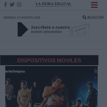
INFORMACION SOBRE LA
PROTECCIÓN DE TUS
BUSCAR
VIERNES, 07 AGOSTO 2026
DATOS
Responsable:
Finalidad:
DISPOSITIVOS MOVILES
Datos tratados:
Legitimación:
Destinatarios: