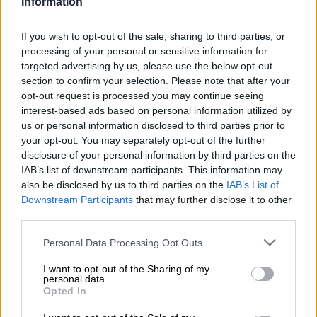
Information
If you wish to opt-out of the sale, sharing to third parties, or
processing of your personal or sensitive information for
targeted advertising by us, please use the below opt-out
Educación digital a menores. Foto: Europa Press
section to confirm your selection. Please note that after your
El 61% de los padres reconocen 'no dar
opt-out request is processed you may continue seeing
interest-based ads based on personal information utilized by
ejemplo' a sus hijos en el uso del móvil
us or personal information disclosed to third parties prior to
e Internet
your opt-out. You may separately opt-out of the further
disclosure of your personal information by third parties on the
Un estudio reciente de Kaspersky ha desvelado que los
IAB’s list of downstream participants. This information may
padres encuentran "grandes dificultades" para ser un
modelo a seguir por sus hijos en la utilización de las
also be disclosed by us to third parties on the
IAB’s List of
tecnologías
Downstream Participants
that may further disclose it to other
Por
Sandra Muñiz
third parties.
Más artículos de este autor
martes, 9 de noviembre de 2021
Personal Data Processing Opt Outs
I want to opt-out of the Sharing of my
personal data.
Opted In