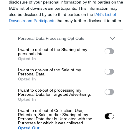
disclosure of your personal information by third parties on the
IAB’s list of downstream participants. This information may
also be disclosed by us to third parties on the
IAB’s List of
Downstream Participants
that may further disclose it to other
third parties.
Noelia Vera, secretaria de Estado y responsable de 'feminismo' en Unidas
Personal Data Processing Opt Outs
Podemos. Foto: Europa Press
I want to opt-out of the Sharing of my
Noelia Vera abandona la política y
personal data.
Opted In
desencadena un 'movimiento de
I want to opt-out of the Sale of my
fichas' en Unidas Podemos
Personal Data.
La secretaria de Estado deja la política institucional y la
Opted In
cúpula feminista de Podemos en una meditada decisión
personal para "tomar aire y emprender otros caminos"
I want to opt-out of processing my
Por
Personal Data for Targeted Advertising.
Sandra Muñiz
Más artículos de este autor
Opted In
viernes, 1 de octubre de 2021
I want to opt-out of Collection, Use,
Retention, Sale, and/or Sharing of my
Personal Data that Is Unrelated with the
Purposes for which it was collected.
Opted Out