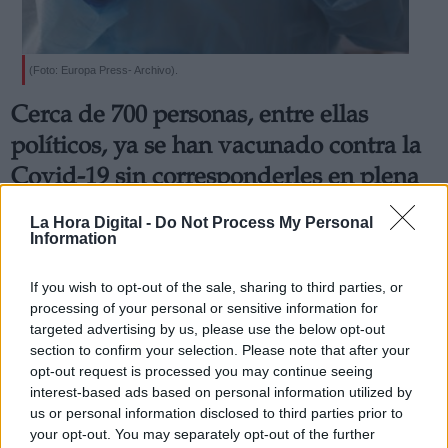
(Foto: Europa Press- Archivo).
Cerca de 700 personas, entre ellas
políticos, ya se han vacunado contra la
Covid-19 sin corresponderles en plena
tercera ola
La Hora Digital -
Do Not Process My Personal
Por
Redacción La Hora Digital
Information
Más artículos de este autor
jueves, 28 de enero de 2021
If you wish to opt-out of the sale, sharing to third parties, or
processing of your personal or sensitive information for
targeted advertising by us, please use the below opt-out
section to confirm your selection. Please note that after your
opt-out request is processed you may continue seeing
interest-based ads based on personal information utilized by
us or personal information disclosed to third parties prior to
your opt-out. You may separately opt-out of the further