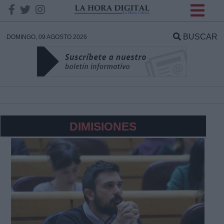
INFORMACION SOBRE LA
PROTECCIÓN DE TUS
BUSCAR
DOMINGO, 09 AGOSTO 2026
DATOS
Responsable:
Finalidad:
DIMISIONES
Datos tratados:
Legitimación:
Destinatarios: