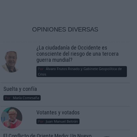
OPINIONES DIVERSAS
¿La ciudadanía de Occidente es
consciente del riesgo de una tercera
guerra mundial?
Por
Álvaro Frutos Rosado y Gabinete Geopolítica de
Crisis
Suelta y confía
Por
María Comesaña
Votantes y votados
Por
Juan Manuel Beltrán
El Conflicto de Oriente Medio: Un Nuevo