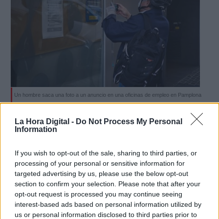
Un hombre saca una foto a un anuncio en una oficinas de empleo en Pamplona
España cierra junio con más afiliados
La Hora Digital -
Do Not Process My Personal
Information
de media a la Seguridad Social, pero
con aumento del paro
If you wish to opt-out of the sale, sharing to third parties, or
Por
Adrián Sánchez
processing of your personal or sensitive information for
Más artículos de este autor
targeted advertising by us, please use the below opt-out
jueves, 2 de julio de 2020
section to confirm your selection. Please note that after your
opt-out request is processed you may continue seeing
interest-based ads based on personal information utilized by
us or personal information disclosed to third parties prior to