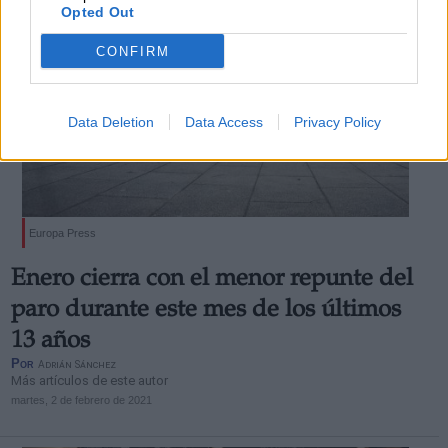
Opted Out
CONFIRM
Data Deletion
Data Access
Privacy Policy
Europa Press
Enero cierra con el menor repunte del
paro durante este mes de los últimos
13 años
Por
Adrián Sánchez
Más artículos de este autor
martes, 2 de febrero de 2021