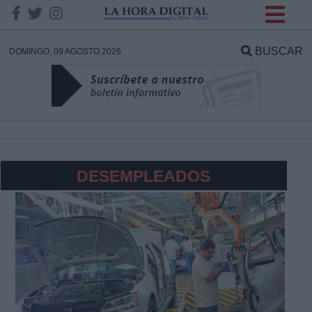
INFORMACION SOBRE LA
PROTECCIÓN DE TUS
BUSCAR
DOMINGO, 09 AGOSTO 2026
DATOS
Responsable:
Finalidad:
DESEMPLEADOS
Datos tratados:
Legitimación:
Destinatarios: