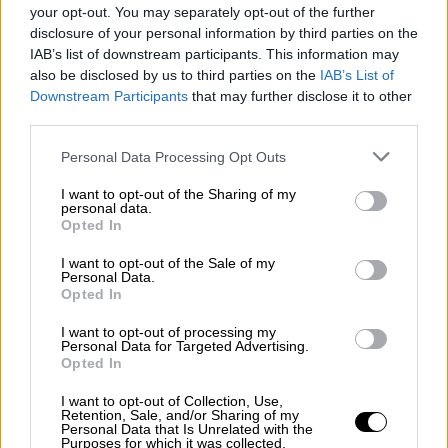
your opt-out. You may separately opt-out of the further
disclosure of your personal information by third parties on the
IAB’s list of downstream participants. This information may
also be disclosed by us to third parties on the
IAB’s List of
Downstream Participants
that may further disclose it to other
third parties.
Personal Data Processing Opt Outs
I want to opt-out of the Sharing of my
personal data.
Opted In
25 desempleados participan en la
I want to opt-out of the Sale of my
nueva edición de la ‘Lanzadera
Personal Data.
Opted In
Conecta Empleo’ de Móstoles
Por
I want to opt-out of processing my
Lydia Navarro
Personal Data for Targeted Advertising.
Más artículos de este autor
Opted In
lunes, 30 de noviembre de 2020
I want to opt-out of Collection, Use,
Retention, Sale, and/or Sharing of my
Personal Data that Is Unrelated with the
Purposes for which it was collected.