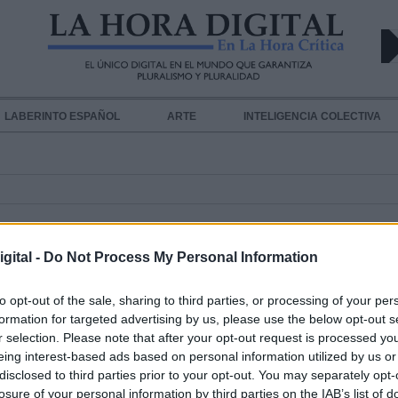
LABERINTO ESPAÑOL
ARTE
INTELIGENCIA COLECTIVA
SPONSABLES
gital -
Do Not Process My Personal Information
to opt-out of the sale, sharing to third parties, or processing of your per
formation for targeted advertising by us, please use the below opt-out s
r selection. Please note that after your opt-out request is processed y
Así nos ven los suecos, apiñados y
eing interest-based ads based on personal information utilized by us or
disclosed to third parties prior to your opt-out. You may separately opt-
políticos desleales
losure of your personal information by third parties on the IAB’s list of