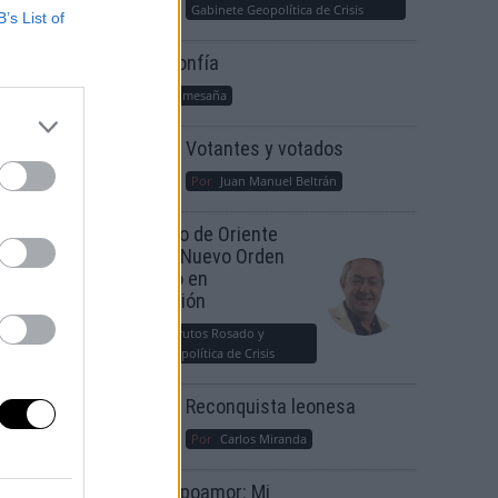
Gabinete Geopolítica de Crisis
B’s List of
Suelta y confía
Por
María Comesaña
Votantes y votados
Por
Juan Manuel Beltrán
El Conflicto de Oriente
Medio: Un Nuevo Orden
Autoritario en
Construcción
Por
Álvaro Frutos Rosado y
Gabinete Geopolítica de Crisis
Reconquista leonesa
Por
Carlos Miranda
Clara Campoamor: Mi