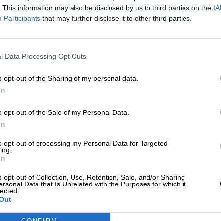
Por
Ignacio Ruiz
. This information may also be disclosed by us to third parties on the
IA
Más artículos de este autor
Participants
that may further disclose it to other third parties.
sábado, 12 de septiembre de 2020
l Data Processing Opt Outs
o opt-out of the Sharing of my personal data.
In
o opt-out of the Sale of my Personal Data.
In
to opt-out of processing my Personal Data for Targeted
ing.
In
o opt-out of Collection, Use, Retention, Sale, and/or Sharing
ersonal Data that Is Unrelated with the Purposes for which it
lected.
Out
CONFIRM