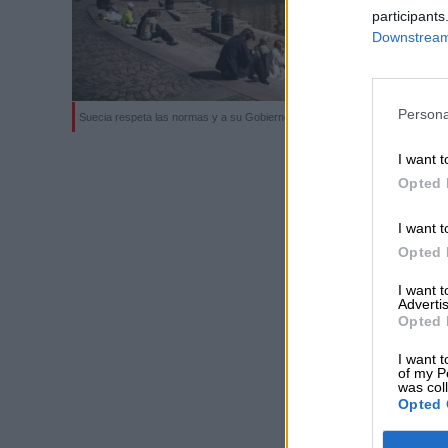
participants
Downstream 
Persona
Suecia respeta las normas y a su Gobierno legitimo
I want t
Opted 
I want t
Opted 
I want 
Advertis
Opted 
I want t
of my P
was col
Opted 