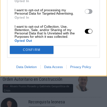
Opted In
¿La ciudadanía de Occidente es
consciente del riesgo de una tercera
I want to opt-out of processing my
Personal Data for Targeted Advertising.
guerra mundial?
Opted In
Por
Álvaro Frutos Rosado y Gabinete Geopolítica de
Crisis
I want to opt-out of Collection, Use,
Retention, Sale, and/or Sharing of my
Personal Data that Is Unrelated with the
Purposes for which it was collected.
Suelta y confía
Opted Out
Por
María Comesaña
CONFIRM
Votantes y votados
Por
Juan Manuel Beltrán
Data Deletion
Data Access
Privacy Policy
El Conflicto de Oriente Medio: Un Nuevo
Orden Autoritario en Construcción
Por
Álvaro Frutos Rosado y Gabinete Geopolítica de
Crisis
Reconquista leonesa