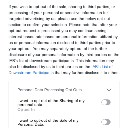
If you wish to opt-out of the sale, sharing to third parties, or
processing of your personal or sensitive information for
targeted advertising by us, please use the below opt-out
section to confirm your selection. Please note that after your
opt-out request is processed you may continue seeing
interest-based ads based on personal information utilized by
us or personal information disclosed to third parties prior to
La Justicia estadounidense declara a
your opt-out. You may separately opt-out of the further
Derek Chauvin culpable por el
disclosure of your personal information by third parties on the
IAB’s list of downstream participants. This information may
asesinato de George Floyd
also be disclosed by us to third parties on the
IAB’s List of
Por
Sergio Muñoz
Downstream Participants
that may further disclose it to other
Más artículos de este autor
third parties.
domingo, 25 de abril de 2021
Personal Data Processing Opt Outs
I want to opt-out of the Sharing of my
personal data.
Opted In
OPINIONES DIVERSAS
I want to opt-out of the Sale of my
Personal Data.