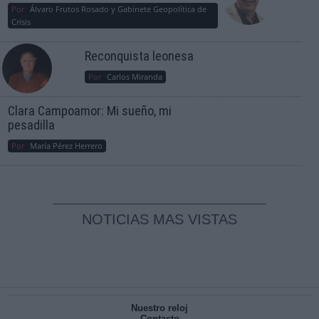
Por
Álvaro Frutos Rosado y Gabinete Geopolítica de
Crisis
Reconquista leonesa
Por
Carlos Miranda
Clara Campoamor: Mi sueño, mi
pesadilla
Por
María Pérez Herrero
NOTICIAS MAS VISTAS
Nuestro reloj
Contacto