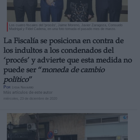
Los cuatro fiscales del 'procés', Jaime Moreno, Javier Zaragoza, Consuelo
Madrigal y Fidel Cadena, en una foto tomada el pasado mes de marzo.
La Fiscalía se posiciona en contra de
los indultos a los condenados del
‘procés’ y advierte que esta medida no
puede ser “
moneda de cambio
político
”
Por
Lydia Navarro
Más artículos de este autor
miércoles, 23 de diciembre de 2020