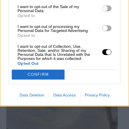
I want to opt-out of the Sale of my
Personal Data.
Opted In
I want to opt-out of processing my
Personal Data for Targeted Advertising.
Opted In
Carmen Calvo afirma que: “La
I want to opt-out of Collection, Use,
Retention, Sale, and/or Sharing of my
Memoria Democrática es una política
Personal Data that Is Unrelated with the
Purposes for which it was collected.
obligatoria de Estado que entronca con
Opted Out
los Derechos Humanos”
CONFIRM
Por
Verónica Contreras
Más artículos de este autor
lunes, 20 de julio de 2020
Data Deletion
Data Access
Privacy Policy