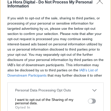
La Hora Digital -
Do Not Process My Personal
Information
If you wish to opt-out of the sale, sharing to third parties, or
processing of your personal or sensitive information for
Un edil de Vox de Málaga afirma que
targeted advertising by us, please use the below opt-out
section to confirm your selection. Please note that after your
el PSOE
"ha robado, secuestrado,
opt-out request is processed you may continue seeing
violado y asesinado a lo largo de la
interest-based ads based on personal information utilized by
us or personal information disclosed to third parties prior to
historia""
your opt-out. You may separately opt-out of the further
Por
Miriam Rosco
disclosure of your personal information by third parties on the
Más artículos de este autor
IAB’s list of downstream participants. This information may
viernes, 24 de enero de 2020
also be disclosed by us to third parties on the
IAB’s List of
Downstream Participants
that may further disclose it to other
third parties.
Personal Data Processing Opt Outs
I want to opt-out of the Sharing of my
personal data.
Opted In