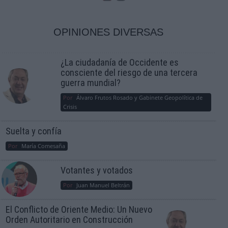
OPINIONES DIVERSAS
¿La ciudadanía de Occidente es
consciente del riesgo de una tercera
guerra mundial?
Por
Álvaro Frutos Rosado y Gabinete Geopolítica de
Crisis
Suelta y confía
Por
María Comesaña
Votantes y votados
Por
Juan Manuel Beltrán
El Conflicto de Oriente Medio: Un Nuevo
Orden Autoritario en Construcción