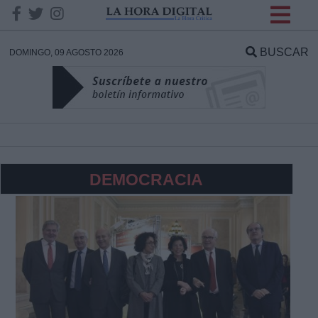
INFORMACION SOBRE LA
PROTECCIÓN DE TUS
BUSCAR
DOMINGO, 09 AGOSTO 2026
DATOS
Responsable:
Finalidad:
DEMOCRACIA
Datos tratados:
Legitimación:
Destinatarios: