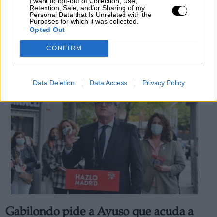
I want to opt-out of Collection, Use,
El PSOE propone un único debate
Retention, Sale, and/or Sharing of my
Personal Data that Is Unrelated with the
electoral a cinco con carácter neutral
Purposes for which it was collected.
Opted Out
Por
Paula Rojas
Más artículos de este autor
CONFIRM
jueves, 3 de octubre de 2019
Data Deletion
Data Access
Privacy Policy
Gabilondo pide a Ayuso que acuda a