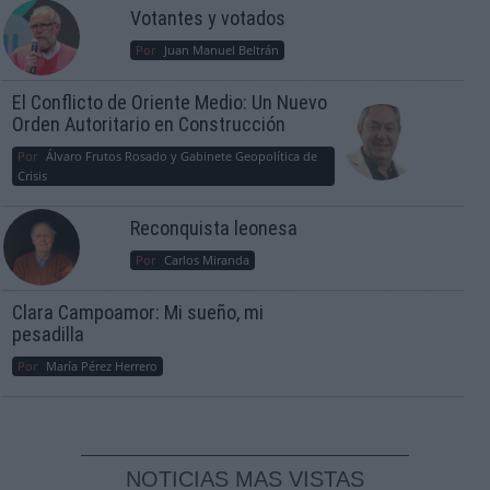
Votantes y votados
Por
Juan Manuel Beltrán
El Conflicto de Oriente Medio: Un Nuevo
Orden Autoritario en Construcción
Por
Álvaro Frutos Rosado y Gabinete Geopolítica de
Crisis
Reconquista leonesa
Por
Carlos Miranda
Clara Campoamor: Mi sueño, mi
pesadilla
Por
María Pérez Herrero
NOTICIAS MAS VISTAS