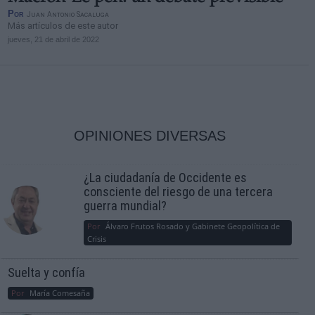
Por
Juan Antonio Sacaluga
Más artículos de este autor
jueves, 21 de abril de 2022
OPINIONES DIVERSAS
¿La ciudadanía de Occidente es
consciente del riesgo de una tercera
guerra mundial?
Por
Álvaro Frutos Rosado y Gabinete Geopolítica de
Crisis
Suelta y confía
Por
María Comesaña