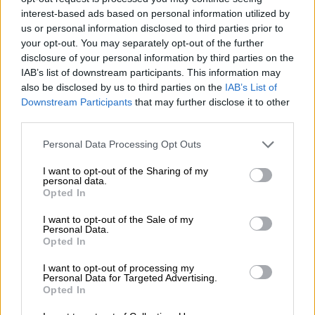
interest-based ads based on personal information utilized by
Diario de un votante: lo que el debate
us or personal information disclosed to third parties prior to
your opt-out. You may separately opt-out of the further
nos deja
disclosure of your personal information by third parties on the
Por
Álvaro Frutos Rosado
IAB’s list of downstream participants. This information may
Más artículos de este autor
also be disclosed by us to third parties on the
IAB’s List of
miércoles, 24 de abril de 2019
Downstream Participants
that may further disclose it to other
third parties.
Personal Data Processing Opt Outs
I want to opt-out of the Sharing of my
personal data.
Opted In
I want to opt-out of the Sale of my
Personal Data.
Opted In
I want to opt-out of processing my
Personal Data for Targeted Advertising.
Opted In