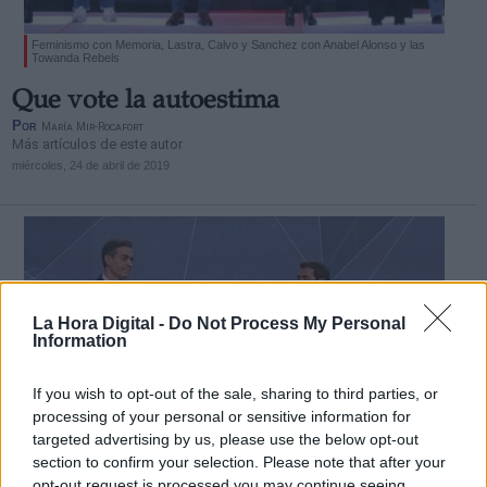
Feminismo con Memoria, Lastra, Calvo y Sanchez con Anabel Alonso y las
Towanda Rebels
Que vote la autoestima
Por
María Mir-Rocafort
Más artículos de este autor
miércoles, 24 de abril de 2019
La Hora Digital -
Do Not Process My Personal
Information
If you wish to opt-out of the sale, sharing to third parties, or
processing of your personal or sensitive information for
targeted advertising by us, please use the below opt-out
section to confirm your selection. Please note that after your
opt-out request is processed you may continue seeing