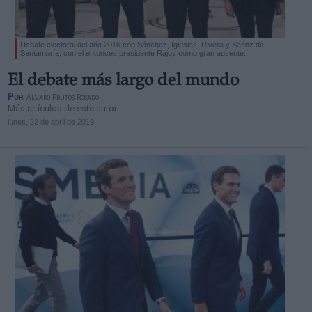
Debate electoral del año 2016 con Sánchez, Iglesias, Rivera y Saénz de
Santamaría; con el entonces presidente Rajoy como gran ausente.
El debate más largo del mundo
Por
Álvaro Frutos Rosado
Más artículos de este autor
lunes, 22 de abril de 2019