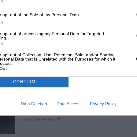
In
aumento del paro de la historia co
o opt-out of the Sale of my Personal Data.
de 300.000 nuevos desempleados
In
Por
Adrián Sánchez
Más artículos de este autor
to opt-out of processing my Personal Data for Targeted
jueves, 2 de abril de 2020
ing.
In
o opt-out of Collection, Use, Retention, Sale, and/or Sharing
ersonal Data that Is Unrelated with the Purposes for which it
lected.
Out
España cierra junio con más afiliad
CONFIRM
media a la Seguridad Social, pero 
aumento del paro
Data Deletion
Data Access
Privacy Policy
Por
Adrián Sánchez
Más artículos de este autor
jueves, 2 de julio de 2020