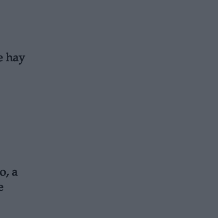
e hay
o, a
e