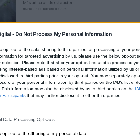
Más artículos de este autor
martes, 4 de febrero de 2020
gital -
Do Not Process My Personal Information
to opt-out of the sale, sharing to third parties, or processing of your per
Una nueva bajada del paro sitúa la 
formation for targeted advertising by us, please use the below opt-out s
r selection. Please note that after your opt-out request is processed y
de desempleados a niveles de hac
eing interest-based ads based on personal information utilized by us or
años
disclosed to third parties prior to your opt-out. You may separately opt-
Por
La Hora Digital
losure of your personal information by third parties on the IAB’s list of
Más artículos de este autor
. This information may also be disclosed by us to third parties on the
IA
martes, 3 de marzo de 2020
Participants
that may further disclose it to other third parties.
l Data Processing Opt Outs
o opt-out of the Sharing of my personal data.
El coronavirus provoca el mayor