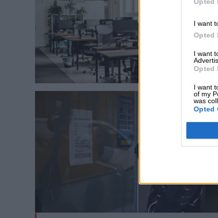
Opted 
I want t
Opted 
I want 
Advertis
Opted 
I want t
of my P
was col
Opted 