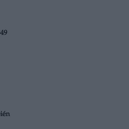
849
ién