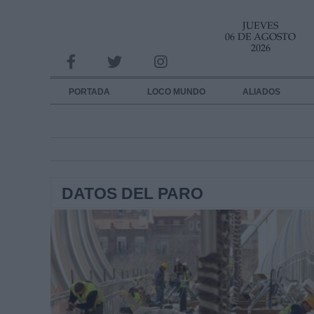
JUEVES
INFORMACION SOBRE LA PROTECCIÓN DE TUS DATOS
06 DE AGOSTO
2026
Responsable:
Finalidad:
PORTADA
LOCO MUNDO
ALIADOS
Datos tratados:
Legitimación:
Destinatarios:
DATOS DEL PARO
Derechos:
link
Información adicional
link