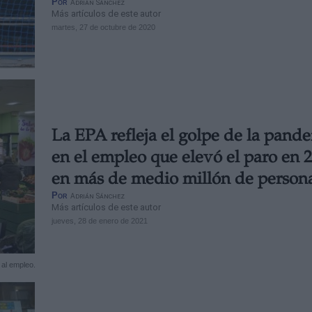
Por
Adrián Sánchez
Más artículos de este autor
martes, 27 de octubre de 2020
La EPA refleja el golpe de la pand
en el empleo que elevó el paro en 
en más de medio millón de person
Por
Adrián Sánchez
Más artículos de este autor
jueves, 28 de enero de 2021
 al empleo.