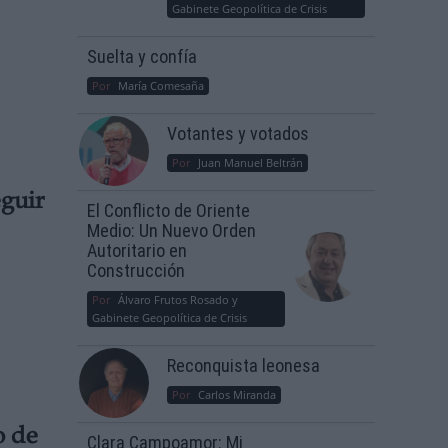
Gabinete Geopolítica de Crisis
Suelta y confía
Por
María Comesaña
Votantes y votados
Por
Juan Manuel Beltrán
eguir
El Conflicto de Oriente
Medio: Un Nuevo Orden
Autoritario en
Construcción
Por
Álvaro Frutos Rosado y
Gabinete Geopolítica de Crisis
Reconquista leonesa
Por
Carlos Miranda
o de
Clara Campoamor: Mi