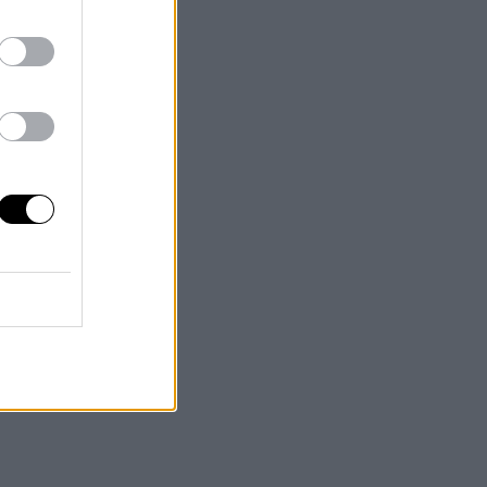
n más
os de
con