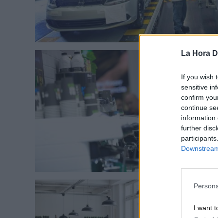
La Hora Di
If you wish 
sensitive in
confirm you
continue se
information 
further disc
participants
Downstream 
Persona
I want t