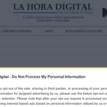
LABERINTO ESPAÑOL
ARTE
INTELIGENCIA COLECTIVA
gital -
Do Not Process My Personal Information
to opt-out of the sale, sharing to third parties, or processing of your per
Jose Luis Ábalos se compromete a 
formation for targeted advertising by us, please use the below opt-out s
r selection. Please note that after your opt-out request is processed y
el "Bono Renfe Cuenca-Valencia"
eing interest-based ads based on personal information utilized by us or
Por
La Hora Digital