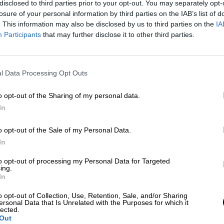
disclosed to third parties prior to your opt-out. You may separately opt-
Más artículos de este autor
losure of your personal information by third parties on the IAB’s list of
jueves, 10 de octubre de 2019
. This information may also be disclosed by us to third parties on the
IA
Participants
that may further disclose it to other third parties.
l Data Processing Opt Outs
Dan de alta a dos pacientes por
o opt-out of the Sharing of my personal data.
In
coronavirus en Albacete y se conf
5 nuevos
o opt-out of the Sale of my Personal Data.
Por
Patricia Arredondo
In
Más artículos de este autor
martes, 10 de marzo de 2020
to opt-out of processing my Personal Data for Targeted
ing.
In
o opt-out of Collection, Use, Retention, Sale, and/or Sharing
ersonal Data that Is Unrelated with the Purposes for which it
lected.
Grande-Marlaska insta a seguir
Out