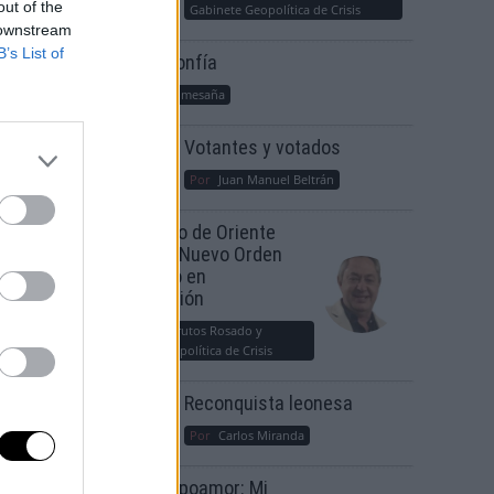
out of the
Gabinete Geopolítica de Crisis
 downstream
B’s List of
Suelta y confía
Por
María Comesaña
Votantes y votados
Por
Juan Manuel Beltrán
El Conflicto de Oriente
irman
Medio: Un Nuevo Orden
Autoritario en
Construcción
Por
Álvaro Frutos Rosado y
Gabinete Geopolítica de Crisis
Reconquista leonesa
Por
Carlos Miranda
Clara Campoamor: Mi