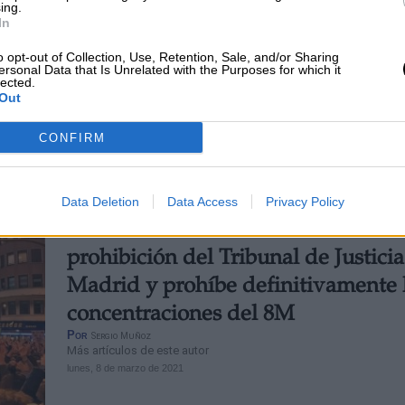
ing.
2020 con ayudas de hasta 114.000
In
millones de euros para combatir la 
o opt-out of Collection, Use, Retention, Sale, and/or Sharing
ersonal Data that Is Unrelated with the Purposes for which it
sanitaria en las pymes
lected.
Por
Lidia Navarrete
Out
Más artículos de este autor
miércoles, 13 de enero de 2021
CONFIRM
Data Deletion
Data Access
Privacy Policy
El Tribunal Constitucional ratifica l
prohibición del Tribunal de Justici
Madrid y prohíbe definitivamente 
concentraciones del 8M
Por
Sergio Muñoz
Más artículos de este autor
lunes, 8 de marzo de 2021