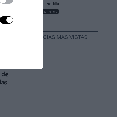
sueño, mi pesadilla
Por
María Pérez Herrero
crisis
NOTICIAS MAS VISTAS
a
a de
las