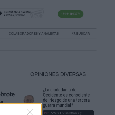
+34 644043774
COLABORADORES Y ANALISTAS
BUSCAR
OPINIONES DIVERSAS
¿La ciudadanía de
ebrote
Occidente es consciente
del riesgo de una tercera
ce
guerra mundial?
Por
Álvaro Frutos Rosado y