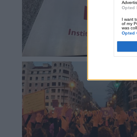
Advertis
Opted 
I want t
of my P
was col
Opted 