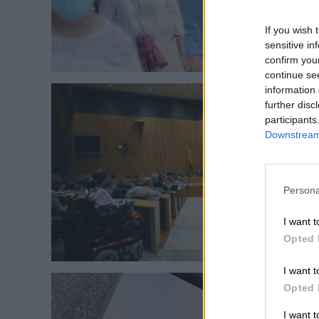
If you wish 
sensitive in
confirm you
continue se
information 
further disc
participants
Downstream 
Persona
I want t
Opted 
I want t
Opted 
I want 