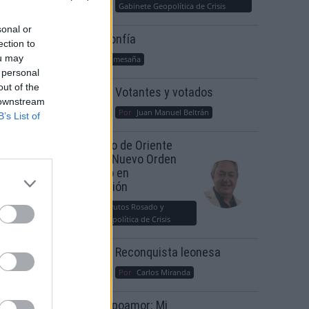
Gabinete Geopolítica de Crisis
sonal or
Suelta y confía
ection to
ou may
Por
María Comesaña
 personal
out of the
Votantes y votados
 downstream
Por
Juan Manuel Beltrán
B’s List of
isión
El Conflicto de Oriente
Medio: Un Nuevo Orden
cuerdo
Autoritario en
Construcción
Por
Álvaro Frutos Rosado y
Gabinete Geopolítica de Crisis
Reconquista leonesa
Por
Carlos Miranda
l
Clara Campoamor: Mi