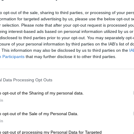
Por
Sandra Repollo
Más artículos de este autor
to opt-out of the sale, sharing to third parties, or processing of your per
martes, 30 de junio de 2020
formation for targeted advertising by us, please use the below opt-out s
r selection. Please note that after your opt-out request is processed y
eing interest-based ads based on personal information utilized by us or
disclosed to third parties prior to your opt-out. You may separately opt-
losure of your personal information by third parties on the IAB’s list of
. This information may also be disclosed by us to third parties on the
IA
El Pleno del Congreso debate esta
Participants
that may further disclose it to other third parties.
semana las conclusiones de la Com
de Reconstrucción y aún no hay a
PSOE-PP
l Data Processing Opt Outs
Por
Adrián Sánchez
Más artículos de este autor
o opt-out of the Sharing of my personal data.
lunes, 20 de julio de 2020
In
o opt-out of the Sale of my Personal Data.
In
La Línea de Avales del ICO cierra e
to opt-out of processing my Personal Data for Targeted