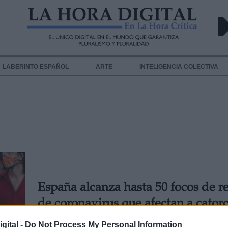
LABERINTO ESPAÑOL
ARTE
INTELIGENCIA COLECTIVA
España alcanza hasta 50 focos de r
de coronavirus que afectan a cator
autonomías
gital -
Do Not Process My Personal Information