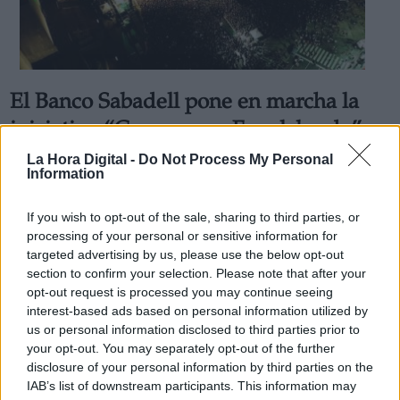
El Banco Sabadell pone en marcha la
Derechos:
iniciativa “Creemos en Fuenlabrada”
para dar apoyo al pequeño comercio
La Hora Digital -
Do Not Process My Personal
link
Information
de la ciudad
Información adicional
Por
Carolina Rodríguez
link
If you wish to opt-out of the sale, sharing to third parties, or
Más artículos de este autor
processing of your personal or sensitive information for
miércoles, 30 de octubre de 2019
targeted advertising by us, please use the below opt-out
section to confirm your selection. Please note that after your
opt-out request is processed you may continue seeing
interest-based ads based on personal information utilized by
us or personal information disclosed to third parties prior to
your opt-out. You may separately opt-out of the further
OPINIONES DIVERSAS
disclosure of your personal information by third parties on the
IAB’s list of downstream participants. This information may