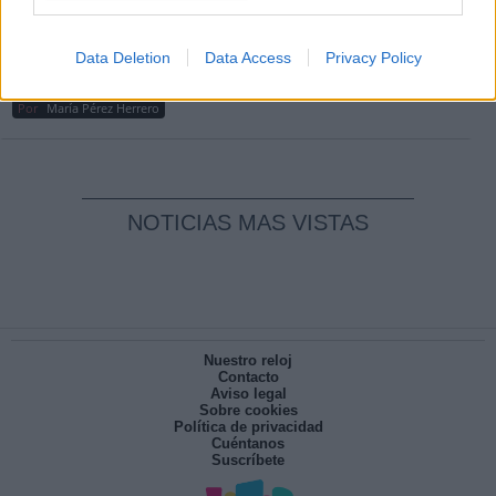
Por
Carlos Miranda
Clara Campoamor: Mi sueño, mi
Data Deletion
Data Access
Privacy Policy
pesadilla
Por
María Pérez Herrero
NOTICIAS MAS VISTAS
Nuestro reloj
Contacto
Aviso legal
Sobre cookies
Política de privacidad
Cuéntanos
Suscríbete