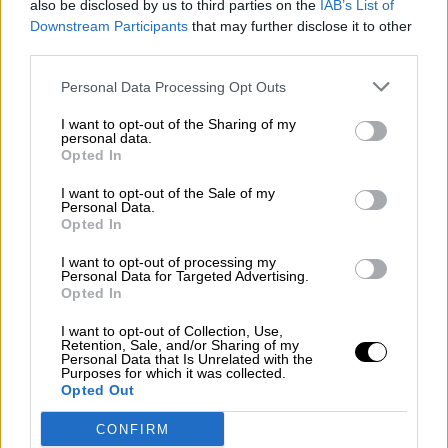
also be disclosed by us to third parties on the
IAB’s List of
¿La ciudadanía de Occidente es
Downstream Participants
that may further disclose it to other
consciente del riesgo de una tercera
third parties.
guerra mundial?
Por
Álvaro Frutos Rosado y Gabinete Geopolítica de
Personal Data Processing Opt Outs
Crisis
I want to opt-out of the Sharing of my
personal data.
Suelta y confía
Opted In
Por
María Comesaña
I want to opt-out of the Sale of my
Personal Data.
Opted In
Votantes y votados
Por
Juan Manuel Beltrán
I want to opt-out of processing my
Personal Data for Targeted Advertising.
Opted In
El Conflicto de Oriente Medio: Un Nuevo
Orden Autoritario en Construcción
I want to opt-out of Collection, Use,
Retention, Sale, and/or Sharing of my
Por
Álvaro Frutos Rosado y Gabinete Geopolítica de
Personal Data that Is Unrelated with the
Crisis
Purposes for which it was collected.
Opted Out
Reconquista leonesa
CONFIRM