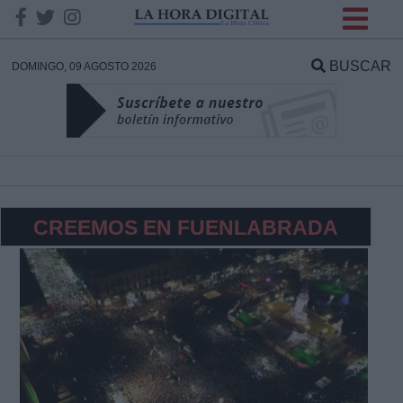
INFORMACION SOBRE LA
PROTECCIÓN DE TUS
BUSCAR
DOMINGO, 09 AGOSTO 2026
DATOS
Responsable:
Finalidad:
CREEMOS EN FUENLABRADA
Datos tratados:
Legitimación:
Destinatarios: