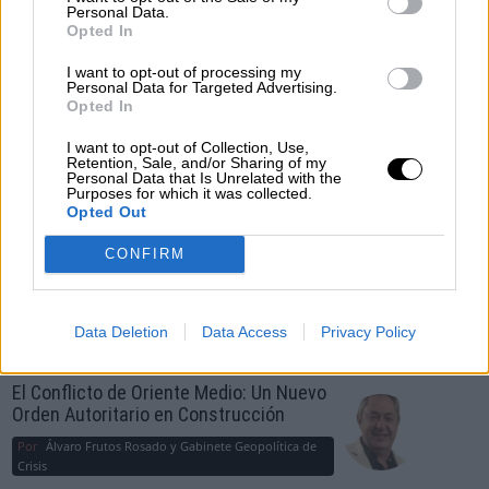
OPINIONES DIVERSAS
Personal Data.
Opted In
I want to opt-out of processing my
¿La ciudadanía de Occidente es
Personal Data for Targeted Advertising.
consciente del riesgo de una tercera
Opted In
guerra mundial?
I want to opt-out of Collection, Use,
Por
Álvaro Frutos Rosado y Gabinete Geopolítica de
Retention, Sale, and/or Sharing of my
Crisis
Personal Data that Is Unrelated with the
Purposes for which it was collected.
Opted Out
Suelta y confía
CONFIRM
Por
María Comesaña
Votantes y votados
Data Deletion
Data Access
Privacy Policy
Por
Juan Manuel Beltrán
El Conflicto de Oriente Medio: Un Nuevo
Orden Autoritario en Construcción
Por
Álvaro Frutos Rosado y Gabinete Geopolítica de
Crisis