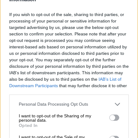
If you wish to opt-out of the sale, sharing to third parties, or
processing of your personal or sensitive information for
targeted advertising by us, please use the below opt-out
section to confirm your selection. Please note that after your
opt-out request is processed you may continue seeing
interest-based ads based on personal information utilized by
us or personal information disclosed to third parties prior to
your opt-out. You may separately opt-out of the further
Desde Trump a Ayuso, políticos que
disclosure of your personal information by third parties on the
ayudan a lavar las conciencias de los
IAB’s list of downstream participants. This information may
also be disclosed by us to third parties on the
IAB’s List of
más irresponsables
Downstream Participants
that may further disclose it to other
Por
Iñaki Xabier Vélez Domingo
third parties.
Más artículos de este autor
sábado, 31 de octubre de 2020
Personal Data Processing Opt Outs
I want to opt-out of the Sharing of my
personal data.
Opted In
I want to opt-out of the Sale of my