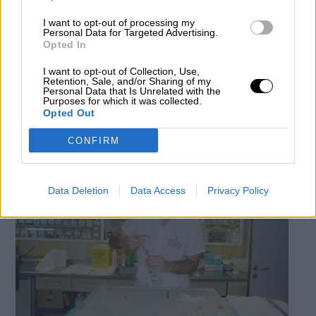
I want to opt-out of processing my
Así son las medidas de precaución por
Personal Data for Targeted Advertising.
Opted In
el COVID-19 en los centros sanitarios
de la Comunidad de Madrid
I want to opt-out of Collection, Use,
Retention, Sale, and/or Sharing of my
Por
Andrea Chaparro Cayuela
Personal Data that Is Unrelated with the
Más artículos de este autor
Purposes for which it was collected.
martes, 10 de marzo de 2020
Opted Out
CONFIRM
Data Deletion
Data Access
Privacy Policy