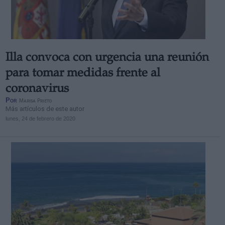
Illa convoca con urgencia una reunión
Derechos:
para tomar medidas frente al
coronavirus
link
Por
Marisa Prieto
Información adicional
Más artículos de este autor
link
lunes, 24 de febrero de 2020