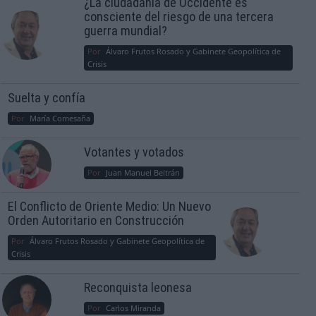
¿La ciudadanía de Occidente es
consciente del riesgo de una tercera
guerra mundial?
Por
Álvaro Frutos Rosado y Gabinete Geopolítica de
Crisis
Suelta y confía
Por
María Comesaña
Votantes y votados
Por
Juan Manuel Beltrán
El Conflicto de Oriente Medio: Un Nuevo
Orden Autoritario en Construcción
Por
Álvaro Frutos Rosado y Gabinete Geopolítica de
Crisis
Reconquista leonesa
Por
Carlos Miranda