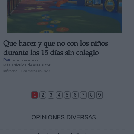
Que hacer y que no con los niños
durante los 15 días sin colegio
Por
Patricia Arredondo
Más artículos de este autor
miércoles, 11 de marzo de 2020
1
2
3
4
5
6
7
8
9
OPINIONES DIVERSAS