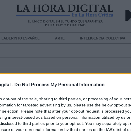
LABERINTO ESPAÑOL
ARTE
INTELIGENCIA COLECTIVA
OR EL MUNDO
gital -
Do Not Process My Personal Information
to opt-out of the sale, sharing to third parties, or processing of your per
Coronavirus sigue extendiéndose p
formation for targeted advertising by us, please use the below opt-out s
r selection. Please note that after your opt-out request is processed y
mundo: más de 787.000 casos posit
eing interest-based ads based on personal information utilized by us or
37.828 fallecidos y 164.536 recuper
disclosed to third parties prior to your opt-out. You may separately opt-
losure of your personal information by third parties on the IAB’s list of
en 194 países