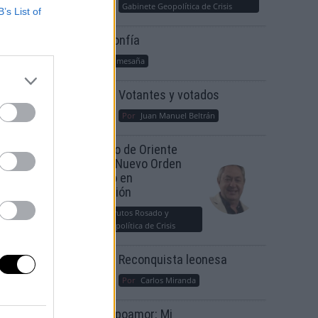
Gabinete Geopolítica de Crisis
B’s List of
Suelta y confía
Por
María Comesaña
Votantes y votados
Por
Juan Manuel Beltrán
El Conflicto de Oriente
muerte
Medio: Un Nuevo Orden
Autoritario en
Construcción
Por
Álvaro Frutos Rosado y
Gabinete Geopolítica de Crisis
Reconquista leonesa
Por
Carlos Miranda
Clara Campoamor: Mi