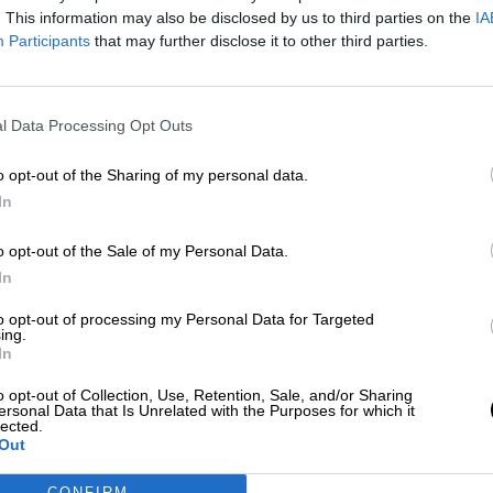
. This information may also be disclosed by us to third parties on the
IA
Por
Carolina Rodríguez
Participants
that may further disclose it to other third parties.
Más artículos de este autor
martes, 31 de marzo de 2020
l Data Processing Opt Outs
o opt-out of the Sharing of my personal data.
In
La hiperactividad de los glóbulos
blancos podría ser la causante de 
o opt-out of the Sale of my Personal Data.
por coronavirus
In
Por
Facundo Caín Sagárnaga Giles
Más artículos de este autor
to opt-out of processing my Personal Data for Targeted
ing.
viernes, 17 de abril de 2020
In
o opt-out of Collection, Use, Retention, Sale, and/or Sharing
ersonal Data that Is Unrelated with the Purposes for which it
lected.
Out
CONFIRM