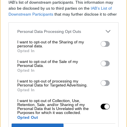
OPINIONES DIVERSAS
IAB’s list of downstream participants. This information may
also be disclosed by us to third parties on the
IAB’s List of
Downstream Participants
that may further disclose it to other
¿La ciudadanía de Occidente es
third parties.
consciente del riesgo de una tercera
guerra mundial?
Personal Data Processing Opt Outs
Por
Álvaro Frutos Rosado y Gabinete Geopolítica de
I want to opt-out of the Sharing of my
Crisis
personal data.
Opted In
Suelta y confía
I want to opt-out of the Sale of my
Por
María Comesaña
Personal Data.
Opted In
Votantes y votados
I want to opt-out of processing my
Personal Data for Targeted Advertising.
Por
Juan Manuel Beltrán
Opted In
El Conflicto de Oriente Medio: Un Nuevo
I want to opt-out of Collection, Use,
Retention, Sale, and/or Sharing of my
Orden Autoritario en Construcción
Personal Data that Is Unrelated with the
Purposes for which it was collected.
Por
Álvaro Frutos Rosado y Gabinete Geopolítica de
Opted Out
Crisis