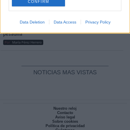
CONFIRM
Reconquista leonesa
Por
Carlos Miranda
Data Deletion
Data Access
Privacy Policy
Clara Campoamor: Mi sueño, mi
pesadilla
Por
María Pérez Herrero
NOTICIAS MAS VISTAS
Nuestro reloj
Contacto
Aviso legal
Sobre cookies
Política de privacidad