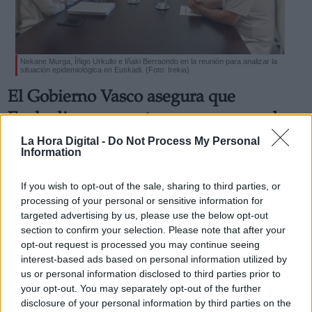
Nekane Murga, Íñigo Urkullo e Iñaki Berraondo en la reunión para analizar la
situación epidemiológica en Euskadi. (Foto: Irekia)
Derechos:
El Gobierno Vasco asegura que
Euskadi se encuentra en una segunda
link
ola de Covid-19
La Hora Digital -
Do Not Process My Personal
Información adicional
Information
La Consejera de Salud vasca, Nekane Murga, alerta de
link
que “no es posible una nueva normalidad, tenemos que
distanciarnos”
If you wish to opt-out of the sale, sharing to third parties, or
Por
Sara Aranda
processing of your personal or sensitive information for
Más artículos de este autor
targeted advertising by us, please use the below opt-out
viernes, 7 de agosto de 2020
section to confirm your selection. Please note that after your
opt-out request is processed you may continue seeing
interest-based ads based on personal information utilized by
us or personal information disclosed to third parties prior to
your opt-out. You may separately opt-out of the further
disclosure of your personal information by third parties on the