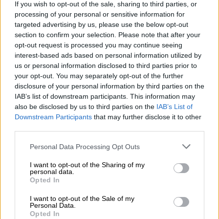
más de 150 en un día
If you wish to opt-out of the sale, sharing to third parties, or
processing of your personal or sensitive information for
Por
Patricia Arredondo
Más artículos de este autor
targeted advertising by us, please use the below opt-out
jueves, 19 de marzo de 2020
section to confirm your selection. Please note that after your
opt-out request is processed you may continue seeing
interest-based ads based on personal information utilized by
us or personal information disclosed to third parties prior to
your opt-out. You may separately opt-out of the further
disclosure of your personal information by third parties on the
IAB’s list of downstream participants. This information may
also be disclosed by us to third parties on the
IAB’s List of
Downstream Participants
that may further disclose it to other
third parties.
Personal Data Processing Opt Outs
I want to opt-out of the Sharing of my
personal data.
Opted In
Los investigadores desconocen los motivos de las recaídas en Corea
I want to opt-out of the Sale of my
Personal Data.
Aumenta la cantidad de pacientes que
Opted In