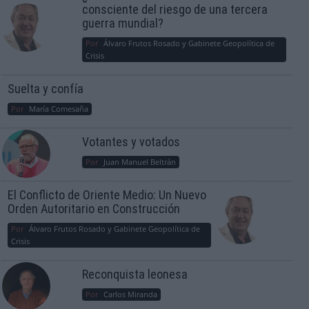
consciente del riesgo de una tercera
guerra mundial?
Por
Álvaro Frutos Rosado y Gabinete Geopolítica de
Crisis
Suelta y confía
Por
María Comesaña
Votantes y votados
Por
Juan Manuel Beltrán
El Conflicto de Oriente Medio: Un Nuevo
Orden Autoritario en Construcción
Por
Álvaro Frutos Rosado y Gabinete Geopolítica de
Crisis
Reconquista leonesa
Por
Carlos Miranda