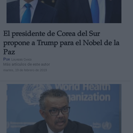
El presidente de Corea del Sur
Derechos:
propone a Trump para el Nobel de la
Paz
link
Por
Lourdes Chico
Información adicional
Más artículos de este autor
link
martes, 19 de febrero de 2019