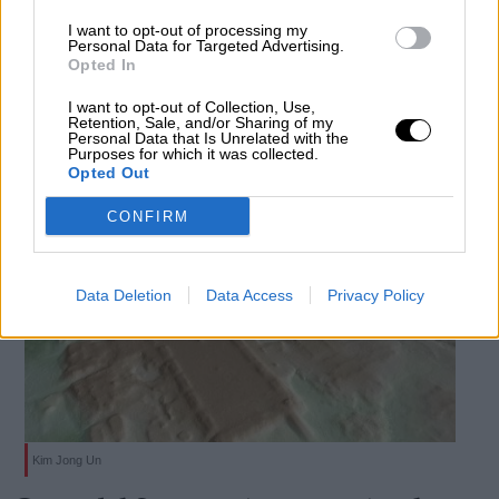
reciben el alta y volvieron a contraer
I want to opt-out of processing my
coronavirus en Corea del Sur
Personal Data for Targeted Advertising.
Opted In
Por
Facundo Caín Sagárnaga Giles
Más artículos de este autor
I want to opt-out of Collection, Use,
martes, 21 de abril de 2020
Retention, Sale, and/or Sharing of my
Personal Data that Is Unrelated with the
Purposes for which it was collected.
Opted Out
CONFIRM
Data Deletion
Data Access
Privacy Policy
Kim Jong Un