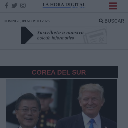
INFORMACION SOBRE LA
PROTECCIÓN DE TUS
BUSCAR
DOMINGO, 09 AGOSTO 2026
DATOS
Responsable:
Finalidad:
COREA DEL SUR
Datos tratados:
Legitimación:
Destinatarios: