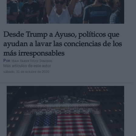
Desde Trump a Ayuso, políticos que
Derechos:
ayudan a lavar las conciencias de los
más irresponsables
link
Por
Iñaki Xabier Vélez Domingo
Información adicional
Más artículos de este autor
link
sábado, 31 de octubre de 2020