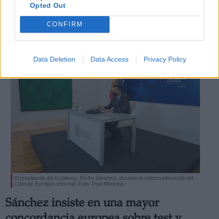
Opted Out
Por
La Hora Digital
Más artículos de este autor
CONFIRM
viernes, 20 de noviembre de 2020
Data Deletion
Data Access
Privacy Policy
El presidente del Gobierno, Pedro Sánchez, durante la videoconferencia del
Consejo Europeo informal. Foto: Pool Moncloa.
Sánchez insiste en una mayor