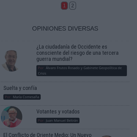
1
2
OPINIONES DIVERSAS
¿La ciudadanía de Occidente es
consciente del riesgo de una tercera
guerra mundial?
Por
Álvaro Frutos Rosado y Gabinete Geopolítica de
Crisis
Suelta y confía
Por
María Comesaña
Votantes y votados
Por
Juan Manuel Beltrán
El Conflicto de Oriente Medio: Un Nuevo