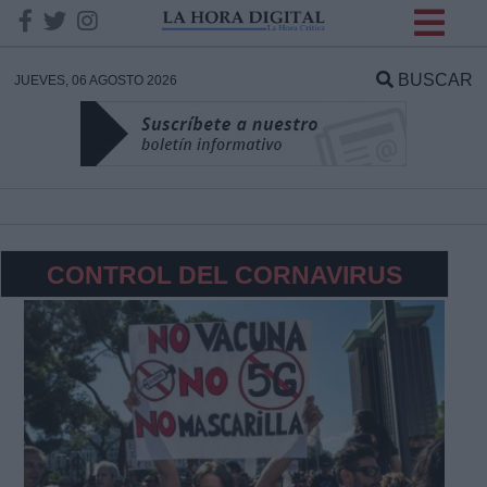
INFORMACION SOBRE LA
PROTECCIÓN DE TUS
BUSCAR
JUEVES, 06 AGOSTO 2026
DATOS
Responsable:
Finalidad:
CONTROL DEL CORNAVIRUS
Datos tratados:
Legitimación:
Destinatarios: