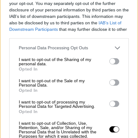
your opt-out. You may separately opt-out of the further
disclosure of your personal information by third parties on the
IAB’s list of downstream participants. This information may
also be disclosed by us to third parties on the
IAB’s List of
Downstream Participants
that may further disclose it to other
third parties.
Personal Data Processing Opt Outs
I want to opt-out of the Sharing of my
personal data.
Opted In
I want to opt-out of the Sale of my
Personal Data.
Opted In
Sanchez pasea con Concha Andreu en La Rioja donde explica el Plan de
Reconstruccion Europeo.
I want to opt-out of processing my
Personal Data for Targeted Advertising.
Sánchez avanza que España, con
Opted In
Alemania, será el primer país europeo
I want to opt-out of Collection, Use,
en aprobar el Plan de Vacunación
Retention, Sale, and/or Sharing of my
Personal Data that Is Unrelated with the
Purposes for which it was collected.
Covid