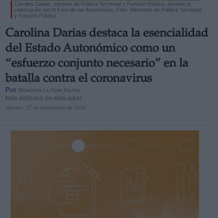
Carolina Darias, ministra de Política Territorial y Función Pública, durante la
celebración del IX Foro de las Autonomías. Foto: Ministerio de Política Territorial
y Función Pública.
Carolina Darias destaca la esencialidad
del Estado Autonómico como un
“esfuerzo conjunto necesario” en la
batalla contra el coronavirus
Por
Redacción La Hora Digital
Más artículos de este autor
viernes, 27 de noviembre de 2020