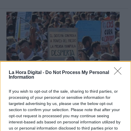
La Hora Digital -
Do Not Process My Personal
Information
Los negacionistas del Covid en su supina ignorancia expandiendo la pandemia
If you wish to opt-out of the sale, sharing to third parties, or
processing of your personal or sensitive information for
Lo malo es que los virus no infectan
targeted advertising by us, please use the below opt-out
section to confirm your selection. Please note that after your
solo a los idiotas
opt-out request is processed you may continue seeing
Por
Iñaki Xabier Vélez Domingo
interest-based ads based on personal information utilized by
Más artículos de este autor
us or personal information disclosed to third parties prior to
domingo, 15 de noviembre de 2020