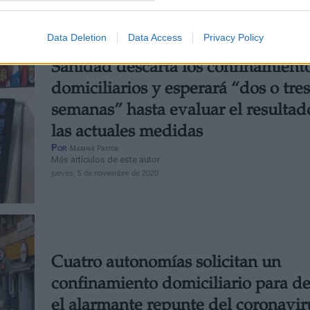
Data Deletion
Data Access
Privacy Policy
Sanidad descarta los confinamient
domiciliarios y esperará “dos o tres
semanas” hasta evaluar el resultad
las actuales medidas
Por
Marina Pastor
Más artículos de este autor
jueves, 5 de noviembre de 2020
Cuatro autonomías solicitan un
confinamiento domiciliario para d
el alarmante repunte del coronavir