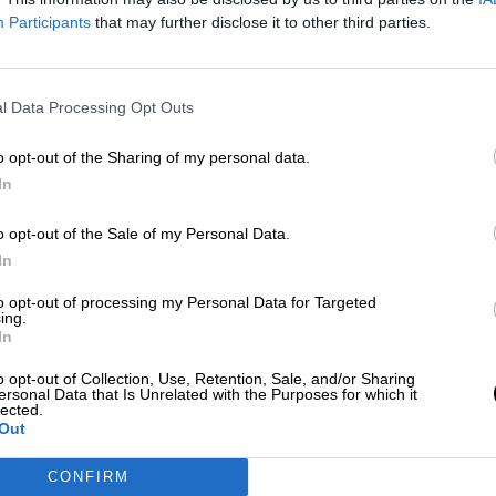
Fernando Simón sobre el cierre de
Participants
that may further disclose it to other third parties.
Madrid: “
Un confinamiento corto n
suficiente
”
l Data Processing Opt Outs
Por
Lydia Navarro
Más artículos de este autor
viernes, 30 de octubre de 2020
o opt-out of the Sharing of my personal data.
In
, Fernando
o opt-out of the Sale of my Personal Data.
In
to opt-out of processing my Personal Data for Targeted
ing.
Illa descarta “
rotundamente
” el
In
confinamiento domiciliario pese a 
o opt-out of Collection, Use, Retention, Sale, and/or Sharing
petición de varias autonomías
ersonal Data that Is Unrelated with the Purposes for which it
lected.
Por
Lydia Navarro
Out
Más artículos de este autor
martes, 3 de noviembre de 2020
CONFIRM