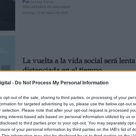
Por
La Hora Digital
Más artículos de este autor
domingo, 22 de marzo de 2020
La vuelta a la vida social será lenta
distanciada en el tiempo
Por
Andrea Chaparro Cayuela
gital -
Do Not Process My Personal Information
Más artículos de este autor
viernes, 17 de abril de 2020
to opt-out of the sale, sharing to third parties, or processing of your per
formation for targeted advertising by us, please use the below opt-out s
r selection. Please note that after your opt-out request is processed y
eing interest-based ads based on personal information utilized by us or
disclosed to third parties prior to your opt-out. You may separately opt-
losure of your personal information by third parties on the IAB’s list of
. This information may also be disclosed by us to third parties on the
IA