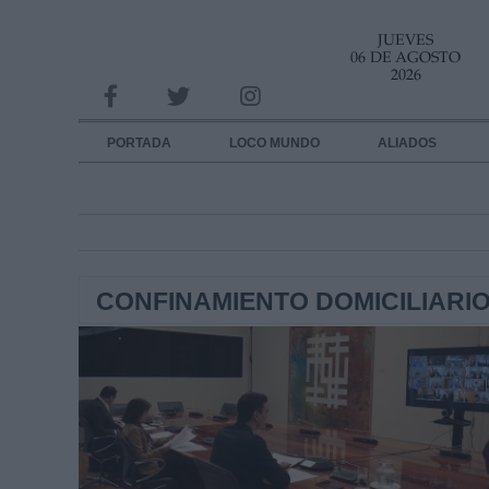
JUEVES
INFORMACION SOBRE LA PROTECCIÓN DE TUS DATOS
06 DE AGOSTO
2026
Responsable:
Finalidad:
PORTADA
LOCO MUNDO
ALIADOS
Datos tratados:
Legitimación:
Destinatarios:
CONFINAMIENTO DOMICILIARI
Derechos:
link
Información adicional
link