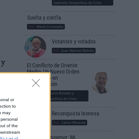
Gabinete Geopolítica de Crisis
Suelta y confía
Por
María Comesaña
Votantes y votados
Por
Juan Manuel Beltrán
 y
El Conflicto de Oriente
Medio: Un Nuevo Orden
Autoritario en
Construcción
Por
Álvaro Frutos Rosado y
Gabinete Geopolítica de Crisis
sonal or
ection to
ou may
Reconquista leonesa
 personal
Por
Carlos Miranda
out of the
 downstream
Clara Campoamor: Mi
B’s List of