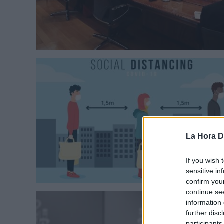
La Hora Di
If you wish 
sensitive in
confirm you
continue se
information 
further disc
participants