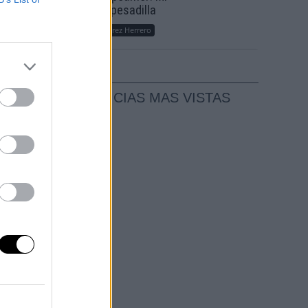
sueño, mi pesadilla
Por
María Pérez Herrero
o es
NOTICIAS MAS VISTAS
la