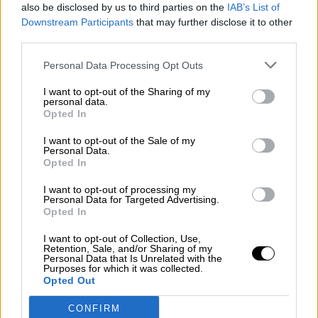
also be disclosed by us to third parties on the
IAB’s List of
Downstream Participants
that may further disclose it to other
third parties.
Personal Data Processing Opt Outs
I want to opt-out of the Sharing of my
Polémica en Valencia por la
personal data.
Opted In
concentración de fieles en la apertura
I want to opt-out of the Sale of my
de una basílica
Personal Data.
Por
Andrea Chaparro Cayuela
Opted In
Más artículos de este autor
lunes, 11 de mayo de 2020
I want to opt-out of processing my
Personal Data for Targeted Advertising.
Opted In
I want to opt-out of Collection, Use,
Retention, Sale, and/or Sharing of my
Personal Data that Is Unrelated with the
Purposes for which it was collected.
Opted Out
CONFIRM