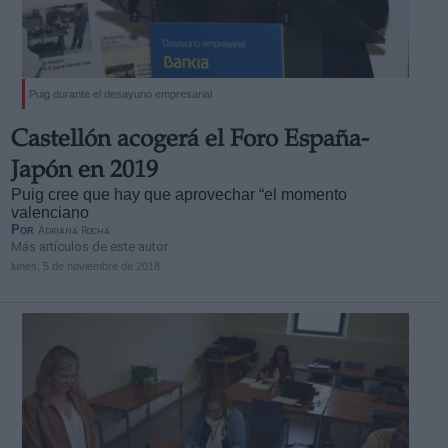
Puig durante el desayuno empresarial
Derechos:
Castellón acogerá el Foro España-
Japón en 2019
link
Puig cree que hay que aprovechar “el momento
valenciano
Información adicional
Por
Adriana Rocha
link
Más artículos de este autor
lunes, 5 de noviembre de 2018