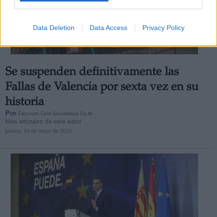
Data Deletion
Data Access
Privacy Policy
Se suspenden definitivamente las
Fallas de Valencia por sexta vez en su
historia
Por
Facundo Caín Sagárnaga Giles
Más artículos de este autor
jueves, 14 de mayo de 2020