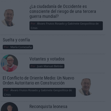
¿La ciudadanía de Occidente es
consciente del riesgo de una tercera
guerra mundial?
Por
Álvaro Frutos Rosado y Gabinete Geopolítica de
Crisis
Suelta y confía
Por
María Comesaña
Votantes y votados
Por
Juan Manuel Beltrán
El Conflicto de Oriente Medio: Un Nuevo
Orden Autoritario en Construcción
Por
Álvaro Frutos Rosado y Gabinete Geopolítica de
Crisis
Reconquista leonesa