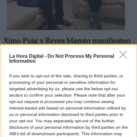
Ximo Puig y Reyes Maroto manifiestan
la voluntad de colaborar
La Hora Digital -
Do Not Process My Personal
institucionalmente
Information
Por
Marisa Prieto
Más artículos de este autor
If you wish to opt-out of the sale, sharing to third parties, or
miércoles, 5 de febrero de 2020
processing of your personal or sensitive information for
targeted advertising by us, please use the below opt-out
section to confirm your selection. Please note that after your
opt-out request is processed you may continue seeing
interest-based ads based on personal information utilized by
us or personal information disclosed to third parties prior to
your opt-out. You may separately opt-out of the further
disclosure of your personal information by third parties on the
IAB’s list of downstream participants. This information may