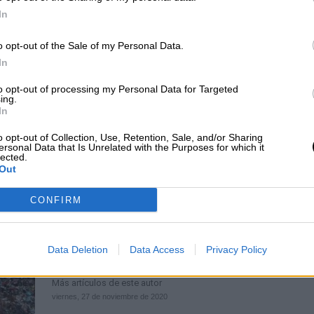
"MostoleAPP” la aplicación que da
In
más visibilidad digital al comercio 
de Móstoles
o opt-out of the Sale of my Personal Data.
In
Por
Sandra Repollo
Más artículos de este autor
to opt-out of processing my Personal Data for Targeted
martes, 14 de julio de 2020
ing.
In
o opt-out of Collection, Use, Retention, Sale, and/or Sharing
ersonal Data that Is Unrelated with the Purposes for which it
lected.
Garzón lanza la campaña
“Piensa.
Out
Luego, compra”
para que los
CONFIRM
consumidores ejerzan un consumo
responsable con el medioambiente
Data Deletion
Data Access
Privacy Policy
promover el comercio de barrio
Por
Marina Pastor
Más artículos de este autor
viernes, 27 de noviembre de 2020