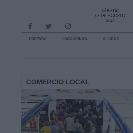
SÁBADO
INFORMACION SOBRE LA PROTECCIÓN DE TUS DATOS
08 DE AGOSTO
2026
Responsable:
Finalidad:
PORTADA
LOCO MUNDO
ALIADOS
Datos tratados:
Legitimación:
Destinatarios:
COMERCIO LOCAL
Derechos:
link
Información adicional
link