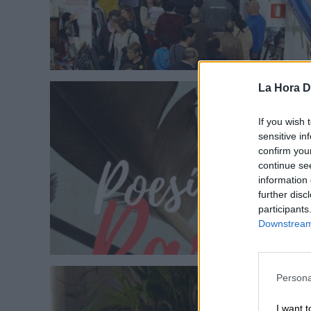
La Hora Di
If you wish 
sensitive in
confirm you
continue se
information 
further disc
participants
Downstream 
Persona
I want t