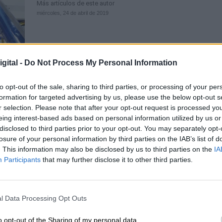
Más artículos de este autor
miércoles, 24 de abril de 2019
gital -
Do Not Process My Personal Information
to opt-out of the sale, sharing to third parties, or processing of your per
formation for targeted advertising by us, please use the below opt-out s
Poemas propios o conocidos para c
r selection. Please note that after your opt-out request is processed y
el “Poemario de Parla”
eing interest-based ads based on personal information utilized by us or
Por
Andrea Chaparro Cayuela
disclosed to third parties prior to your opt-out. You may separately opt-
Más artículos de este autor
losure of your personal information by third parties on the IAB’s list of
viernes, 28 de febrero de 2020
. This information may also be disclosed by us to third parties on the
IA
Participants
that may further disclose it to other third parties.
l Data Processing Opt Outs
o opt-out of the Sharing of my personal data.