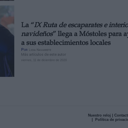
La “
IX Ruta de escaparates e interi
navideños
” llega a Móstoles para 
a sus establecimientos locales
Por
Lidia Navarrete
Más artículos de este autor
viernes, 11 de diciembre de 2020
Nuestro reloj
| Contact
| Política de privac