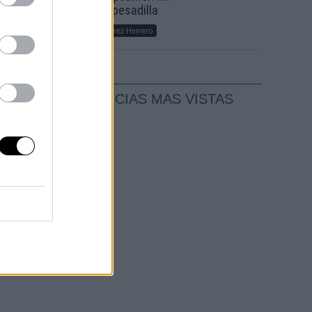
rá
sueño, mi pesadilla
local
Por
María Pérez Herrero
NOTICIAS MAS VISTAS
 y