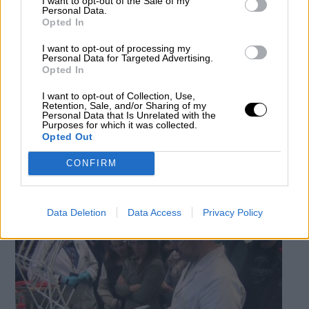
I want to opt-out of the Sale of my
Personal Data.
Opted In
I want to opt-out of processing my
Personal Data for Targeted Advertising.
Opted In
I want to opt-out of Collection, Use,
Retention, Sale, and/or Sharing of my
Personal Data that Is Unrelated with the
Pedro Duque entrega los diplomas a 24
Purposes for which it was collected.
Opted Out
estudiantes que realizan una estancia
en el CERN
CONFIRM
Por
Cecilia G. Balonga
Más artículos de este autor
miércoles, 9 de octubre de 2019
Data Deletion
Data Access
Privacy Policy