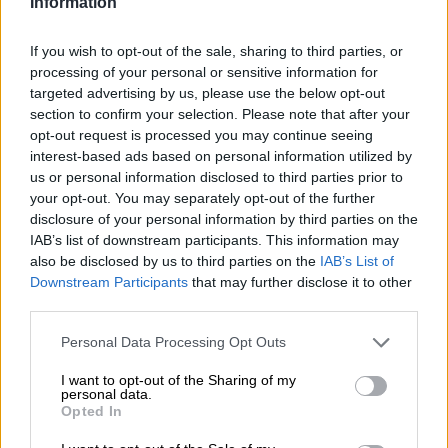
Information
If you wish to opt-out of the sale, sharing to third parties, or
processing of your personal or sensitive information for
targeted advertising by us, please use the below opt-out
section to confirm your selection. Please note that after your
Sánchez se reúne con representantes
opt-out request is processed you may continue seeing
interest-based ads based on personal information utilized by
del mundo científico como José Luis
us or personal information disclosed to third parties prior to
Arsuaga o el "youtuber" José Luis
your opt-out. You may separately opt-out of the further
disclosure of your personal information by third parties on the
Crespo
IAB’s list of downstream participants. This information may
Por
Miriam Rosco
also be disclosed by us to third parties on the
IAB’s List of
Más artículos de este autor
Downstream Participants
that may further disclose it to other
martes, 27 de agosto de 2019
third parties.
Personal Data Processing Opt Outs
I want to opt-out of the Sharing of my
personal data.
Opted In