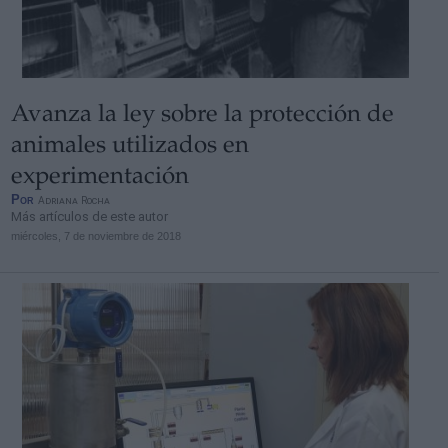
Avanza la ley sobre la protección de
Derechos:
animales utilizados en
experimentación
link
Por
Adriana Rocha
Información adicional
Más artículos de este autor
link
miércoles, 7 de noviembre de 2018