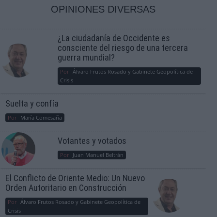
OPINIONES DIVERSAS
¿La ciudadanía de Occidente es
consciente del riesgo de una tercera
guerra mundial?
Por
Álvaro Frutos Rosado y Gabinete Geopolítica de
Crisis
Suelta y confía
Por
María Comesaña
Votantes y votados
Por
Juan Manuel Beltrán
El Conflicto de Oriente Medio: Un Nuevo
Orden Autoritario en Construcción
Por
Álvaro Frutos Rosado y Gabinete Geopolítica de
Crisis