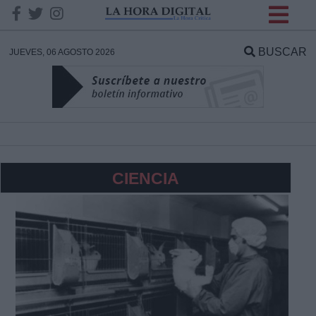
INFORMACION SOBRE LA
PROTECCIÓN DE TUS
BUSCAR
JUEVES, 06 AGOSTO 2026
DATOS
Responsable:
Finalidad:
CIENCIA
Datos tratados:
Legitimación:
Destinatarios: